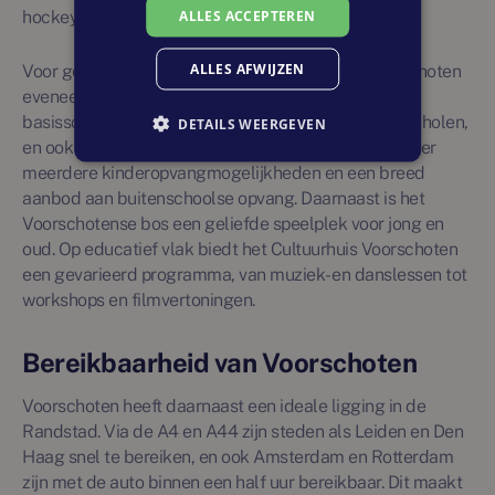
ALLES ACCEPTEREN
hockeyvelden en een zwembad.
ALLES AFWIJZEN
Voor gezinnen met kinderen is nieuwbouw in Voorschoten
eveneens aantrekkelijk. Het dorp heeft diverse
basisscholen, waaronder openbare en christelijke scholen,
DETAILS WEERGEVEN
en ook een middelbare school. Voor de kleintjes zijn er
meerdere kinderopvangmogelijkheden en een breed
aanbod aan buitenschoolse opvang. Daarnaast is het
Voorschotense bos een geliefde speelplek voor jong en
oud. Op educatief vlak biedt het Cultuurhuis Voorschoten
een gevarieerd programma, van muziek- en danslessen tot
workshops en filmvertoningen.
Bereikbaarheid van Voorschoten
Voorschoten heeft daarnaast een ideale ligging in de
Randstad. Via de A4 en A44 zijn steden als Leiden en Den
Haag snel te bereiken, en ook Amsterdam en Rotterdam
zijn met de auto binnen een half uur bereikbaar. Dit maakt