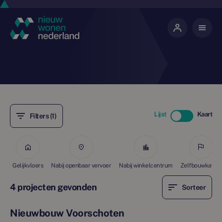
Lijst
Kaart
Filters (1)
Gelijkvloers
Nabij openbaar vervoer
Nabij winkelcentrum
Zelfbouwkavels
4 projecten gevonden
Sorteer
Nieuwbouw Voorschoten