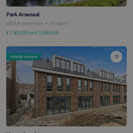
Park Arsenaal
2251LR Voorschoten
73 - 180 m²
€ 730.000 tot € 1.060.000
Volledig verhuurd