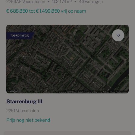
2253AE Voorschoten
102 - 174 m²
43 woningen
€ 688.850 tot € 1.499.850 vrij op naam
Toekomstig
Starrenburg III
2251 Voorschoten
Prijs nog niet bekend