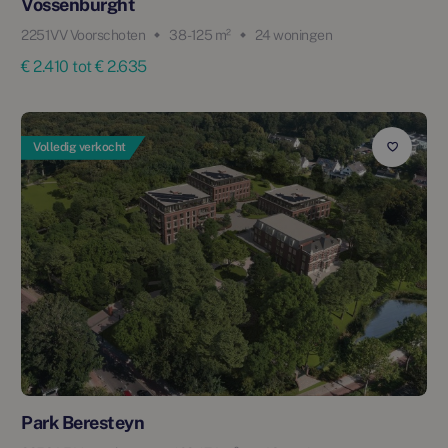
Vossenburght
2251VV Voorschoten
38 - 125 m²
24 woningen
€ 2.410 tot € 2.635
Volledig verkocht
Park Beresteyn