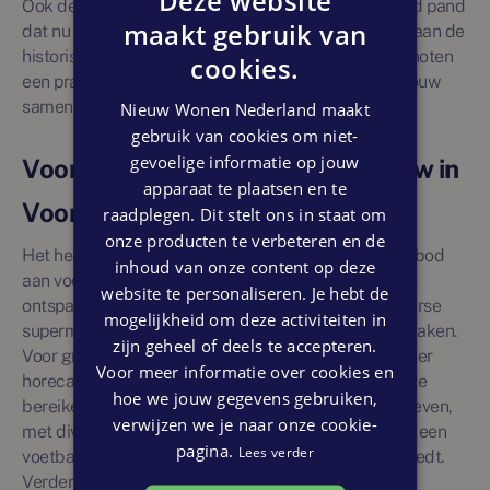
Deze website
Ook de Dorpskerk en het Baljuwhuis, een eeuwenoud pand
maakt gebruik van
dat nu dienst doet als cultureel centrum, dragen bij aan de
historische charme van het dorp. Hierdoor is Voorschoten
cookies.
een prachtige locatie waar geschiedenis en nieuwbouw
samenkomen.
Nieuw Wonen Nederland maakt
gebruik van cookies om niet-
gevoelige informatie op jouw
Voorzieningen nabij de nieuwbouw in
apparaat te plaatsen en te
Voorschoten
raadplegen. Dit stelt ons in staat om
onze producten te verbeteren en de
Het hedendaagse Voorschoten biedt een breed aanbod
inhoud van onze content op deze
aan voorzieningen voor dagelijkse boodschappen en
website te personaliseren. Je hebt de
ontspanning. In het centrum van het dorp vind je diverse
mogelijkheid om deze activiteiten in
supermarkten, bakkers, slagers en andere speciaalzaken.
zijn geheel of deels te accepteren.
Voor grotere winkelgelegenheden en een uitgebreider
Voor meer informatie over cookies en
horeca-aanbod zijn Leiden en Den Haag eenvoudig te
hoe we jouw gegevens gebruiken,
bereiken. Het dorp heeft ook een actief verenigingsleven,
verwijzen we je naar onze cookie-
met diverse sportclubs, waaronder Voorschoten '97, een
pagina.
Lees verder
voetbalclub die verschillende sportfaciliteiten aanbiedt.
Verder beschikt Voorschoten over tennisbanen,