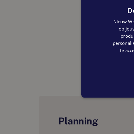
D
Nieuw Wo
op jouw
produc
personalis
te acc
Planning