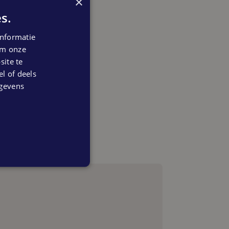
×
s.
nformatie
 om onze
ite te
el of deels
egevens