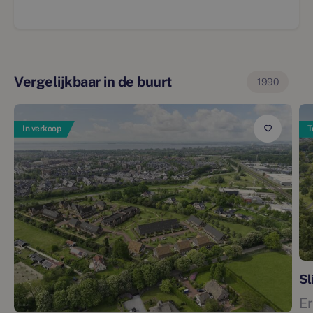
Vergelijkbaar in de buurt
1990
In verkoop
T
Sl
E