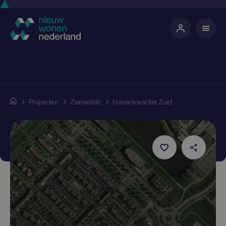
Projecten
Zeewolde
Havenkwartier Zuid