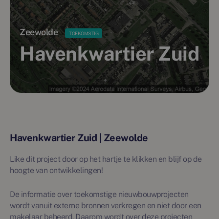
Zeewolde
TOEKOMSTIG
Havenkwartier Zuid
Havenkwartier Zuid | Zeewolde
Like dit project door op het hartje te klikken en blijf op de
hoogte van ontwikkelingen!
De informatie over toekomstige nieuwbouwprojecten
wordt vanuit externe bronnen verkregen en niet door een
makelaar beheerd. Daarom wordt over deze projecten