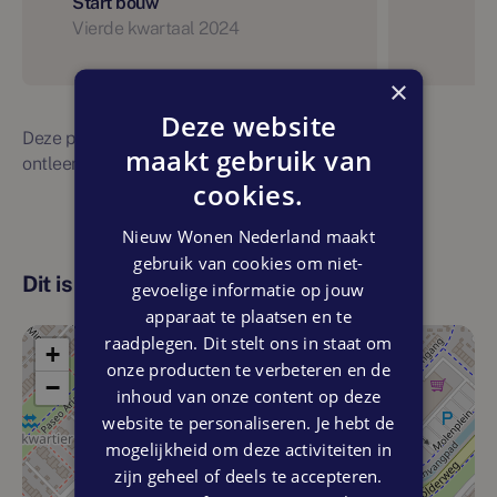
Start bouw
Vierde kwartaal 2024
×
Deze website
Deze planning is indicatief. Er kunnen geen rechten
maakt gebruik van
ontleend worden aan bovenstaande planning
cookies.
Nieuw Wonen Nederland maakt
gebruik van cookies om niet-
Dit is de locatie
gevoelige informatie op jouw
apparaat te plaatsen en te
raadplegen. Dit stelt ons in staat om
+
onze producten te verbeteren en de
−
inhoud van onze content op deze
website te personaliseren. Je hebt de
mogelijkheid om deze activiteiten in
zijn geheel of deels te accepteren.