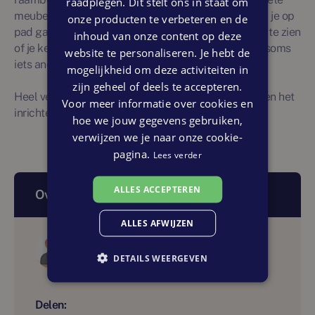
raadplegen. Dit stelt ons in staat om
meubels, enzovoort. Neem je moodboard mee zodra je op
onze producten te verbeteren en de
pad gaat om te winkelen voor je nieuwe interieur om te zien
inhoud van onze content op deze
of je keuzes matchen, maar wees ook niet bang om soms
website te personaliseren. Je hebt de
iets anders te proberen.
mogelijkheid om deze activiteiten in
zijn geheel of deels te accepteren.
Heel veel plezier met het maken van je moodboard en het
Voor meer informatie over cookies en
inrichten van jouw nieuwe thuis!
hoe we jouw gegevens gebruiken,
verwijzen we je naar onze cookie-
pagina.
Lees verder
ALLES ACCEPTEREN
Over dit artikel
ALLES AFWIJZEN
Auteur
DETAILS WEERGEVEN
Nieuw Wonen Nederland
Delen: