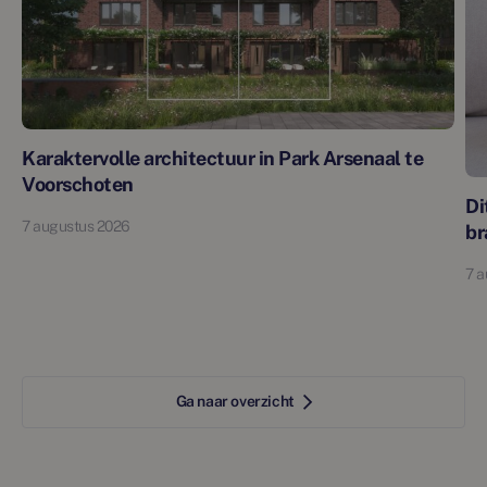
Karaktervolle architectuur in Park Arsenaal te
Voorschoten
Di
7 augustus 2026
br
7 a
Ga naar overzicht