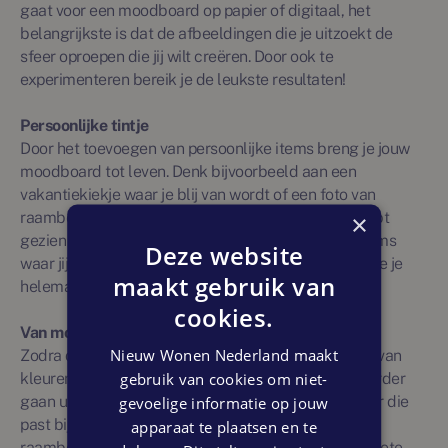
gaat voor een moodboard op papier of digitaal, het
belangrijkste is dat de afbeeldingen die je uitzoekt de
sfeer oproepen die jij wilt creëren. Door ook te
experimenteren bereik je de leukste resultaten!
Persoonlijke tintje
Door het toevoegen van persoonlijke items breng je jouw
moodboard tot leven. Denk bijvoorbeeld aan een
vakantiekiekje waar je blij van wordt of een foto van
raambekleding of een meubelstuk dat je ergens hebt
×
gezien en mooi vond. Door gebruik te maken van items
Deze website
waar jij blij van wordt, creëer je een interieur waarin je je
maakt gebruik van
helemaal thuis voelt.
cookies.
Van moodboard naar uitwerking
Nieuw Wonen Nederland maakt
Zodra de basis van je moodboard met voorbeelden van
gebruik van cookies om niet-
kleuren, materialen en meubels af is, kun je deze verder
gaan uitbreiden. Zoek naar een contrasterende kleur die
gevoelige informatie op jouw
past bij jouw basiskleuren, een vloerkleed en/of
apparaat te plaatsen en te
raambekleding die mooi samengaat met jouw favoriete