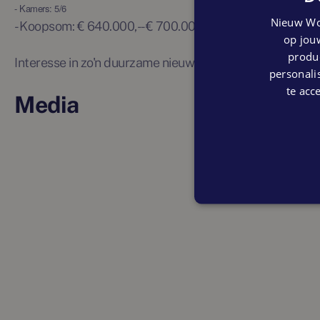
- Kamers: 5/6
Nieuw Wo
- Koopsom: € 640.000,- - € 700.000,-
op jouw
produc
Interesse in zo'n duurzame nieuwbouwwoning? Neem co
personalis
te acc
Media