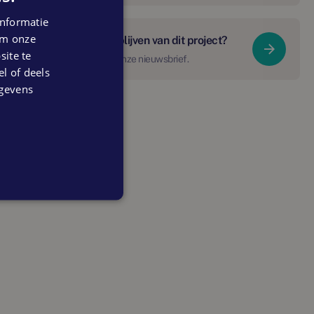
nformatie
 om onze
Op de hoogte blijven van dit project?
ite te
Schrijf je in voor onze nieuwsbrief.
el of deels
egevens