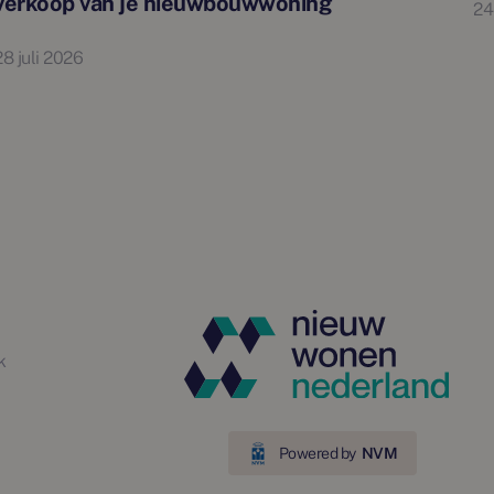
verkoop van je nieuwbouwwoning
24
28 juli 2026
k
Powered by
NVM