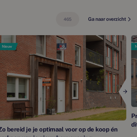
Ga naar overzicht
465
Nieuw
N
P
di
Zo bereid je je optimaal voor op de koop én