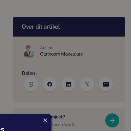
Over dit artikel
Auteur
Olsthoorn Makelaars
Delen:
Meer over dit project?
×
Bekijk Parkrijk De Lanen fase 3
s.