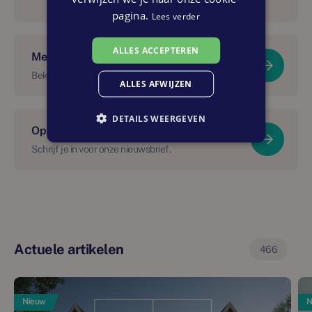
pagina.
Lees verder
ALLES ACCEPTEREN
Meer over dit project?
Bekijk De Smederij
ALLES AFWIJZEN
DETAILS WEERGEVEN
Op de hoogte blijven van dit project?
Schrijf je in voor onze nieuwsbrief.
Actuele artikelen
466
Nieuw
N