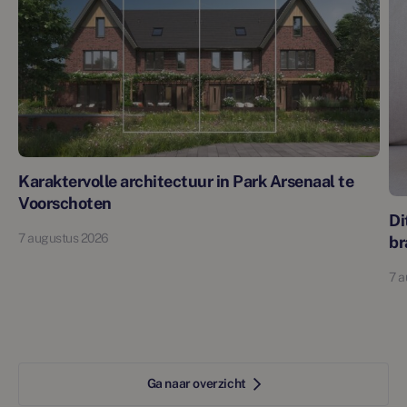
Karaktervolle architectuur in Park Arsenaal te
Voorschoten
Di
7 augustus 2026
br
7 a
Ga naar overzicht