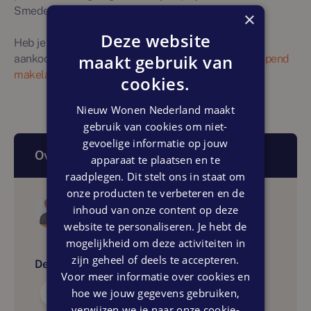
Smederij, aan de Dorpsstraat 116 in Nieuwkoop.
×
Deze website
Heb je vragen over het nieuwbouwproject of het
maakt gebruik van
aankoopproces? Neem dan contact op met
de verkopend
makelaar
.
cookies.
Nieuw Wonen Nederland maakt
gebruik van cookies om niet-
gevoelige informatie op jouw
Over dit artikel
apparaat te plaatsen en te
raadplegen. Dit stelt ons in staat om
onze producten te verbeteren en de
Auteur
inhoud van onze content op deze
Nieuw Wonen Nederland
website te personaliseren. Je hebt de
mogelijkheid om deze activiteiten in
zijn geheel of deels te accepteren.
Delen:
Voor meer informatie over cookies en
hoe we jouw gegevens gebruiken,
verwijzen we je naar onze cookie-