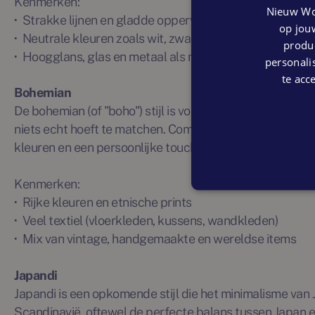
Kenmerken:
Nieuw Wo
·
Strakke lijnen en gladde oppervlakken
op jouw
·
Neutrale kleuren zoals wit, zwart, taupe
produc
·
Hoogglans, glas en metaal als materiaalgebruik
personalis
te acc
Bohemian
De bohemian (of "boho") stijl is voor wie houdt van een w
niets echt hoeft te matchen. Combineer er lekker op los!
kleuren en een persoonlijke touch.
Kenmerken:
·
Rijke kleuren en etnische prints
·
Veel textiel (vloerkleden, kussens, wandkleden)
·
Mix van vintage, handgemaakte en wereldse items
Japandi
Japandi is een opkomende stijl die het minimalisme va
Scandinavië, oftewel de perfecte balans tussen Japan e