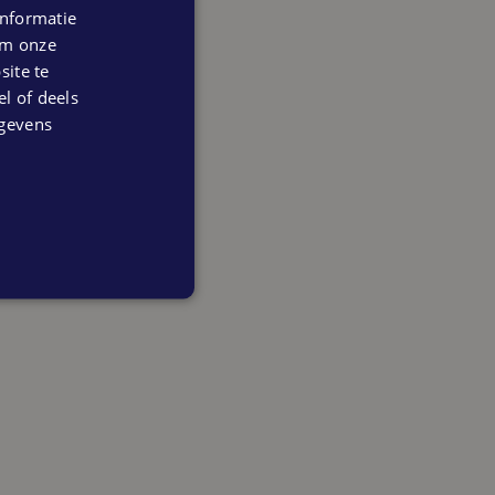
nformatie
 om onze
ite te
el of deels
egevens