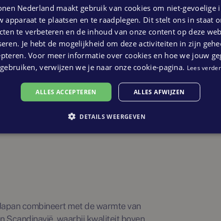
nen Nederland maakt gebruik van cookies om niet-gevoelige i
 apparaat te plaatsen en te raadplegen. Dit stelt ons in staat
ten te verbeteren en de inhoud van onze content op deze webs
eren. Je hebt de mogelijkheid om deze activiteiten in zijn gehe
epteren. Voor meer informatie over cookies en hoe we jouw g
gebruiken, verwijzen we je naar onze cookie-pagina.
Lees verder
arm, creatief en eclectisch interieur, waarbij
 Gebruik oud en nieuw door elkaar, felle
ALLES ACCEPTEREN
ALLES AFWIJZEN
DETAILS WEERGEVEN
n Japan combineert met de warmte van
n Scandinavië, waarbij kwaliteit boven