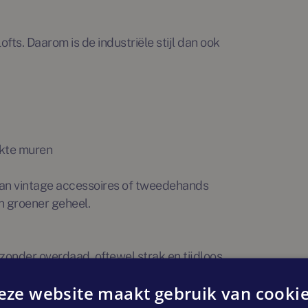
lofts. Daarom is de industriële stijl dan ook
rkte muren
van vintage accessoires of tweedehands
n groener geheel.
zonder overdaad, oftewel strak en tijdloos.
len met licht en textiel details.
eze website maakt gebruik van cookie