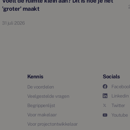
Voelt de ruimte klein aan? Dit is hoe je het
'groter' maakt
31 juli 2026
Kennis
Socials
Faceboo
De voordelen
Linkedin
Veelgestelde vragen
Begrippenlijst
Twitter
Voor makelaar
Youtube
Voor projectontwikkelaar