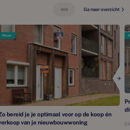
Ga naar overzicht
464
Nieuw
N
P
di
Zo bereid je je optimaal voor op de koop én
verkoop van je nieuwbouwwoning
24