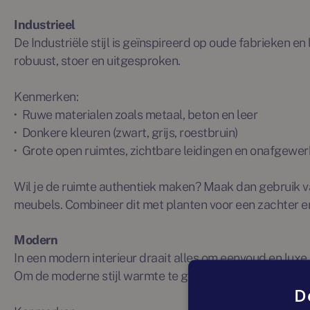
Industrieel
De Industriële stijl is geïnspireerd op oude fabrieken en 
robuust, stoer en uitgesproken.
Kenmerken:
·
Ruwe materialen zoals metaal, beton en leer
·
Donkere kleuren (zwart, grijs, roestbruin)
·
Grote open ruimtes, zichtbare leidingen en onafgewe
Wil je de ruimte authentiek maken? Maak dan gebruik 
meubels. Combineer dit met planten voor een zachter e
Modern
In een modern interieur draait alles om eenvoud en luxe 
Om de moderne stijl warmte te geven kun je heel mooi spe
D