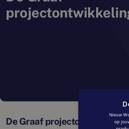
projectontwikkelin
D
Nieuw Wo
De Graaf projectontwikkelin
op jouw
produc