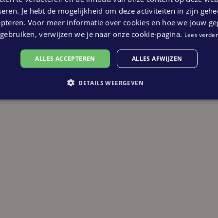
eren. Je hebt de mogelijkheid om deze activiteiten in zijn gehe
jecten. Binnen het Nieuw Wonen Nederland
epteren. Voor meer informatie over cookies en hoe we jouw g
d en daarmee kunnen wij je van de meest
gebruiken, verwijzen we je naar onze cookie-pagina.
Lees verder
en of meer informatie willen hebben omtrent
opende makelaar. Deze vind je binnen de
ALLES ACCEPTEREN
ALLES AFWIJZEN
DETAILS WEERGEVEN