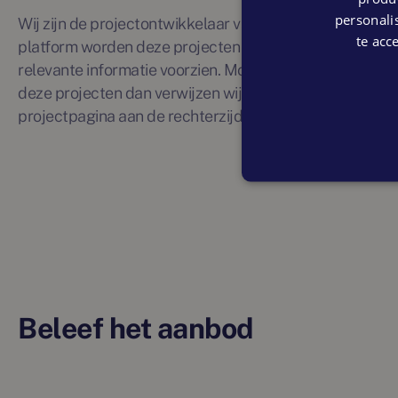
personalis
Wij zijn de projectontwikkelaar van onderstaande pro
te acc
platform worden deze projecten optimaal gevisualiseer
relevante informatie voorzien. Mocht je interesse hebb
deze projecten dan verwijzen wij je graag naar de verk
projectpagina aan de rechterzijde.
Beleef het aanbod