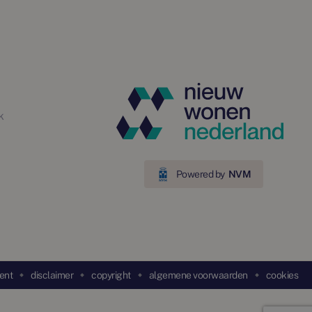
k
Powered by
NVM
ent
disclaimer
copyright
algemene voorwaarden
cookies