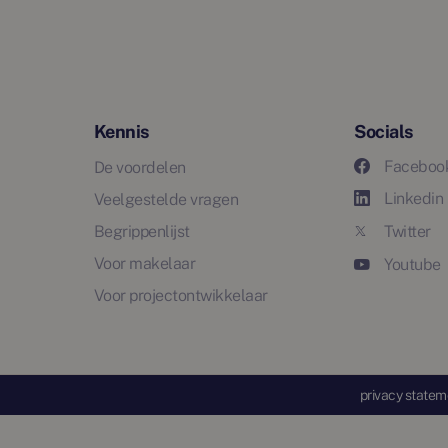
Kennis
Socials
Faceboo
De voordelen
Linkedin
Veelgestelde vragen
Begrippenlijst
Twitter
Voor makelaar
Youtube
Voor projectontwikkelaar
privacy statem