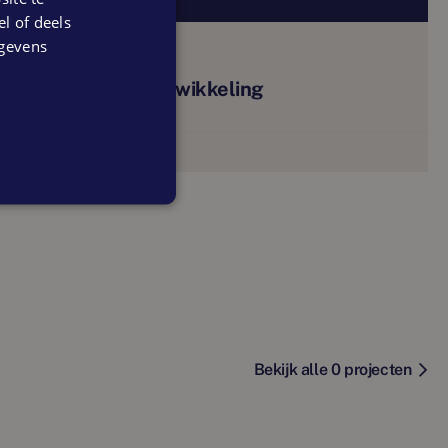
el of deels
egevens
De Graaf
projectontwikkeling
Bekijk alle 0 projecten