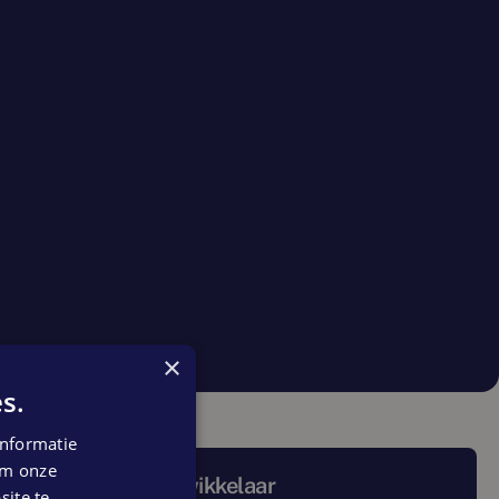
×
s.
nformatie
 om onze
Project ontwikkelaar
ite te