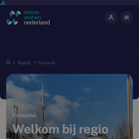
Regio's
Friesland
Friesland
Welkom bij regio