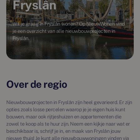
Fryslân
Wil je graag in Fryslân wonen? Op NieuwWonen vind
je een overzicht van alle nieuwbouwprojecten in
Fryslân.
Over de regio
Nieuwbouwprojecten in Fryslân zijn heel gevarieerd. Er zijn
opties zoals losse percelen waarop je je eigen huis kunt
bouwen, maar ook rijtjeshuizen en appartementen die
zowel te koop als te huur zijn. Neem een kijkje naar wat er
beschikbaar is, schrijf je in, en maak van Fryslân jouw
nieuwe thuis! Je kunt alle nieuwbouwwoningen vinden via