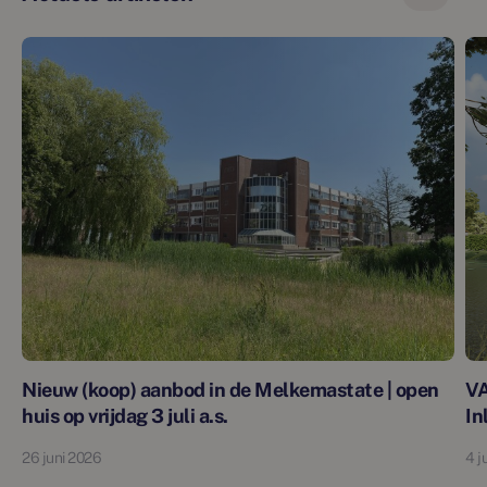
Nieuw (koop) aanbod in de Melkemastate | open
V
huis op vrijdag 3 juli a.s.
In
26 juni 2026
4 j