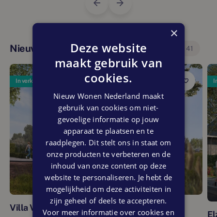
×
Deze website
Nieuwbouwprojecten in deze regio
41
maakt gebruik van
cookies.
In verkoop
I
Nieuw Wonen Nederland maakt
gebruik van cookies om niet-
gevoelige informatie op jouw
apparaat te plaatsen en te
raadplegen. Dit stelt ons in staat om
onze producten te verbeteren en de
inhoud van onze content op deze
website te personaliseren. Je hebt de
mogelijkheid om deze activiteiten in
zijn geheel of deels te accepteren.
Villa Vijf
Voor meer informatie over cookies en
El