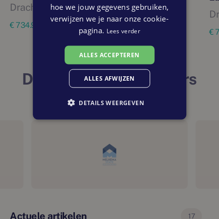
Drachten
hoe we jouw gegevens gebruiken,
189 m²
5 woningen
D
verwijzen we je naar onze cookie-
€ 734.950 tot € 749.950 vrij op naam
pagina.
Lees verder
€ 
ALLES ACCEPTEREN
De projectontwikkelaars
ALLES AFWIJZEN
in regio Friesland
DETAILS WEERGEVEN
Actuele artikelen
17