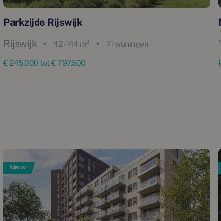
Parkzijde Rijswijk
Rijswijk
42 - 144 m²
71 woningen
€ 245.000 tot € 797.500
Nieuw