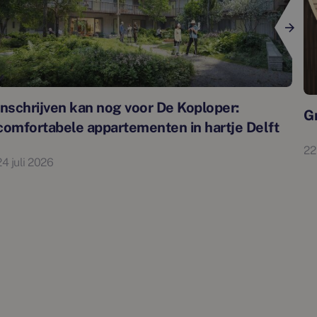
Inschrijven kan nog voor De Koploper:
G
comfortabele appartementen in hartje Delft
22
24 juli 2026