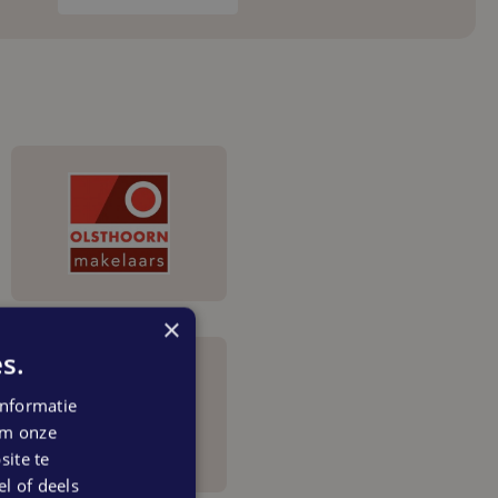
×
s.
nformatie
 om onze
ite te
el of deels