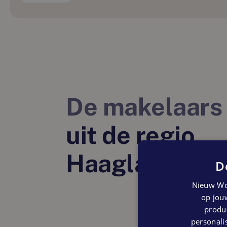
De makelaars
uit de regio
Haaglanden.
D
Nieuw Wo
op jouw
produc
personalis