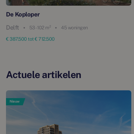
De Koploper
Delft
53 - 102 m²
45 woningen
€ 387.500 tot € 712.500
Actuele artikelen
Nieuw