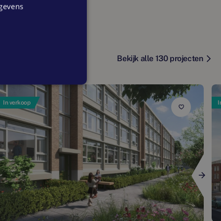
egevens
Bekijk alle 130 projecten
In verkoop
I