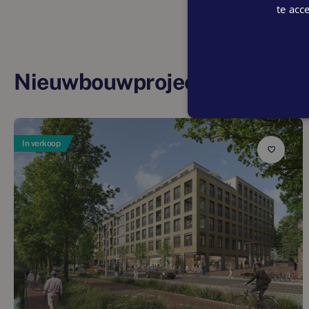
te acc
Nieuwbouwprojecten in deze 
In verkoop