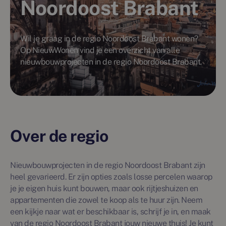
Noordoost Brabant
Wil je graag in de regio Noordoost Brabant wonen?
Op NieuwWonen vind je een overzicht van alle
nieuwbouwprojecten in de regio Noordoost Brabant.
Over de regio
Nieuwbouwprojecten in de regio Noordoost Brabant zijn
heel gevarieerd. Er zijn opties zoals losse percelen waarop
je je eigen huis kunt bouwen, maar ook rijtjeshuizen en
appartementen die zowel te koop als te huur zijn. Neem
een kijkje naar wat er beschikbaar is, schrijf je in, en maak
van de regio Noordoost Brabant jouw nieuwe thuis! Je kunt