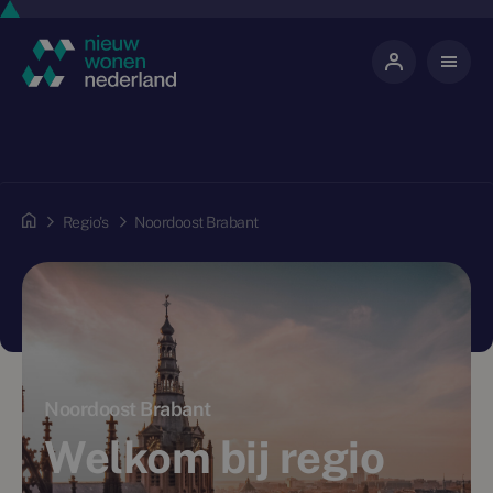
Regio's
Noordoost Brabant
Noordoost Brabant
Welkom bij regio