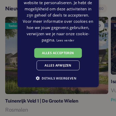
website te personaliseren. Je hebt de
Nieuwbouwprojecten in deze regio
mogelijkheid om deze activiteiten in
60
zijn geheel of deels te accepteren.
Voor meer informatie over cookies en
Toekomstig
T
hoe we jouw gegevens gebruiken,
verwijzen we je naar onze cookie-
pagina.
Lees verder
ALLES ACCEPTEREN
ALLES AFWIJZEN
DETAILS WEERGEVEN
Is
V
Pr
Tuinenrijk Veld 1 | De Groote Wielen
Rosmalen