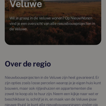
Veluwe
Wil je graag in de Veluwe wonen? Op NieuwWonen
vind je een overzicht van alle nieuwbouwprojecten in
de Veluwe.
Over de regio
Nieuwbouwprojecten in de Veluwe zijn heel gevarieerd. Er
zijn opties zoals losse percelen waarop je je eigen huis kunt
bouwen, maar ook rijtjeshuizen en appartementen die
zowel te koop als te huur zijn. Neem een kijkje naar wat er
beschikbaar is, schrijf je in, en maak van de Veluwe jouw
nieuwe thuis! Je kunt alle nieuwbouwwoningen vinden via