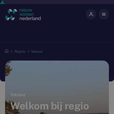
Regio's
Veluwe
Veluwe
Welkom bij regio