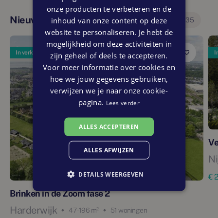
onze producten te verbeteren en de
Nieuwbouwprojecten in deze regio
inhoud van onze content op deze
35
website te personaliseren. Je hebt de
mogelijkheid om deze activiteiten in
In verkoop
I
zijn geheel of deels te accepteren.
Voor meer informatie over cookies en
hoe we jouw gegevens gebruiken,
verwijzen we je naar onze cookie-
pagina.
Lees verder
ALLES ACCEPTEREN
Ve
ALLES AFWIJZEN
Ni
DETAILS WEERGEVEN
€ 
Brinken in de Zoom fase 2
Harderwijk
47 - 196 m²
51 woningen