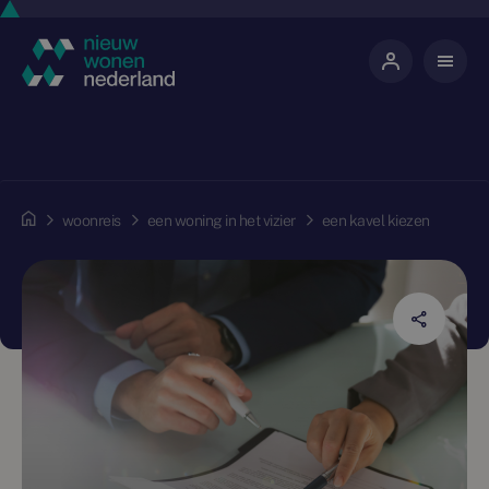
woonreis
een woning in het vizier
een kavel kiezen