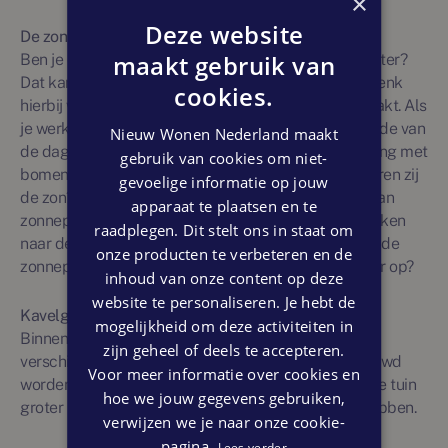
×
Deze website
De zon
maakt gebruik van
Ben je een zonaanbidder of bevalt de schaduw je beter?
Dat kan van invloed zijn op de kavel die je kiest. Bedenk
cookies.
hierbij wanneer je het meest van de tuin gebruik maakt. Als
je werkt, vind je het misschien prettig om aan het einde van
Nieuw Wonen Nederland maakt
de dag de zon in de tuin te hebben. Houd ook rekening met
gebruik van cookies om niet-
bomen die in de buurt van de kavel staan; belemmeren zij
gevoelige informatie op jouw
de zon? Als je (in de toekomst) gebruik wilt maken van
apparaat te plaatsen en te
zonnepanelen op het dak, is het van belang om te kijken
raadplegen. Dit stelt ons in staat om
naar de stand van de zon. Hoeveel licht schijnt er op de
onze producten te verbeteren en de
zonnepanelen en hoeveel energie levert dit ongeveer op?
inhoud van onze content op deze
website te personaliseren. Je hebt de
Kavelgrootte
mogelijkheid om deze activiteiten in
Binnen een nieuwbouwproject kunnen de kavels
zijn geheel of deels te accepteren.
verschillen van grootte. De woningen die erop gebouwd
Voor meer informatie over cookies en
worden zijn soms groter, maar het kan ook zijn dat de tuin
hoe we jouw gegevens gebruiken,
groter is. Bepaal voor jezelf hoeveel ruimte je wilt hebben.
verwijzen we je naar onze cookie-
pagina.
Lees verder