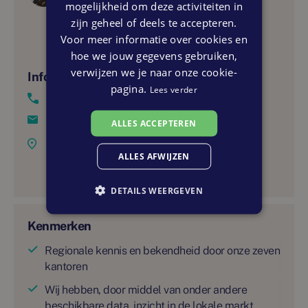
mogelijkheid om deze activiteiten in
zijn geheel of deels te accepteren.
Voor meer informatie over cookies en
hoe we jouw gegevens gebruiken,
verwijzen we je naar onze cookie-
Informatie
pagina.
Lees verder
0348-488005
nieuwbouw@dekoningwonen.nl
ALLES ACCEPTEREN
Haven 7, 3441 AS Woerden
ALLES AFWIJZEN
Maandag tot en met vrijdag 09.00-17.30 uur.
DETAILS WEERGEVEN
Kenmerken
Regionale kennis en bekendheid door onze zeven
kantoren
Wij hebben, door middel van onder andere
beschikbare data, inzicht in de lokale markt