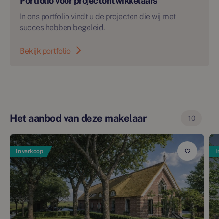
Portfolio voor projectontwikkelaars
In ons portfolio vindt u de projecten die wij met
succes hebben begeleid.
Bekijk portfolio
Het aanbod van deze makelaar
10
In verkoop
I