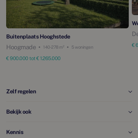
Wo
D
Buitenplaats Hooghstede
€ 
Hoogmade
140 - 278 m²
5 woningen
€ 900.000 tot € 1.265.000
Zelf regelen
Bekijk ook
Kennis