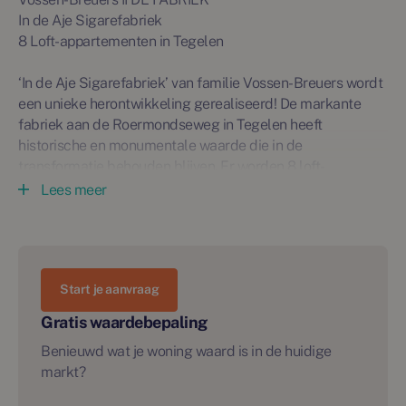
In de Aje Sigarefabriek
8 Loft-appartementen in Tegelen
‘In de Aje Sigarefabriek’ van familie Vossen-Breuers wordt
een unieke herontwikkeling gerealiseerd! De markante
fabriek aan de Roermondseweg in Tegelen heeft
historische en monumentale waarde die in de
transformatie behouden blijven. Er worden 8 loft-
appartementen gerealiseerd met behoud van het
Lees meer
eigentijdse, industriële karakter gecombineerd met het
wooncomfort anno nu.
Wonen ‘In de Aje Sigarefabriek’ is luxueus en duurzaam
Start je aanvraag
wonen in een monumentaal pand met hoogwaardig
wooncomfort!
Gratis waardebepaling
Benieuwd wat je woning waard is in de huidige
Het gebouw wordt geheel verduurzaamd conform de
markt?
huidige nieuwbouweisen; gasloos en voorzien van
warmtepompen, zonnepanelen en houten kozijnen met