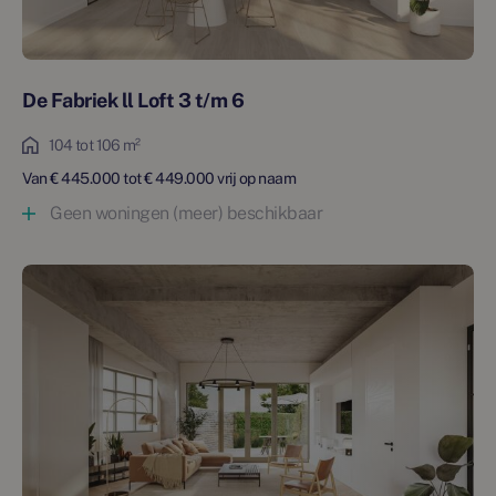
Het complex is gelegen nabij het centrum van Tegelen met
diverse voorzieningen.
De Fabriek ll Loft 3 t/m 6
Informeer naar deze unieke woonbeleving! Schijf je in op
NieuwWonenVenlo.
104 tot 106 m²
Van € 445.000 tot € 449.000 vrij op naam
Geen woningen (meer) beschikbaar