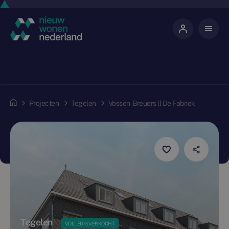
Projecten
Tegelen
Vossen-Breuers ll De Fabriek
Tegelen
VOLLEDIG VERKOCHT