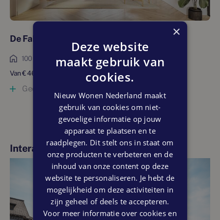
×
De Fabriek ll Loft 1 en 2
Deze website
maakt gebruik van
100 tot 120 m²
cookies.
Van € 465.000 tot € 485.000 vrij op naam
Geen woningen (meer) beschikbaar
Nieuw Wonen Nederland maakt
gebruik van cookies om niet-
gevoelige informatie op jouw
apparaat te plaatsen en te
raadplegen. Dit stelt ons in staat om
Interactieve kavelkaart
onze producten te verbeteren en de
inhoud van onze content op deze
website te personaliseren. Je hebt de
mogelijkheid om deze activiteiten in
zijn geheel of deels te accepteren.
Voor meer informatie over cookies en