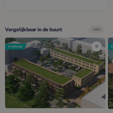
Vergelijkbaar in de buurt
1990
In verkoop
I