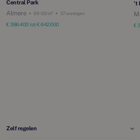
Central Park
't
Almere
M
69 - 120 m²
37 woningen
€ 386.400 tot € 642.000
€ 
Zelf regelen