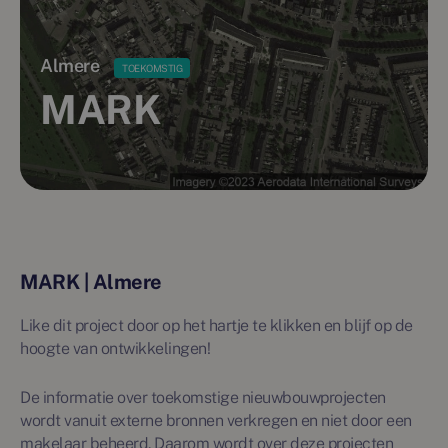
Almere
TOEKOMSTIG
MARK
MARK | Almere
Like dit project door op het hartje te klikken en blijf op de
hoogte van ontwikkelingen!
De informatie over toekomstige nieuwbouwprojecten
wordt vanuit externe bronnen verkregen en niet door een
makelaar beheerd. Daarom wordt over deze projecten