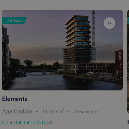
In verkoop
Elements
Amsterdam
39 - 206 m²
71 woningen
€ 750.000 tot € 1.100.000