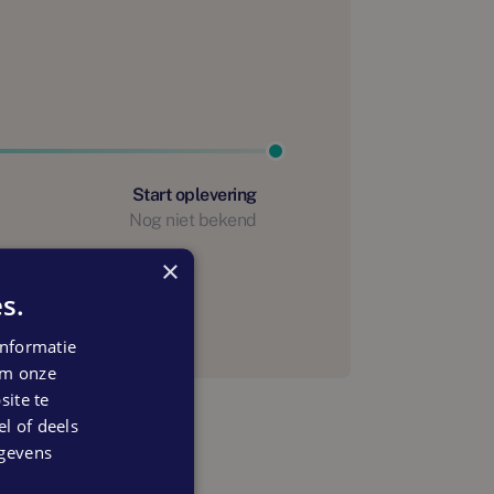
Start oplevering
Nog niet bekend
anning
×
s.
nformatie
 om onze
ite te
el of deels
egevens