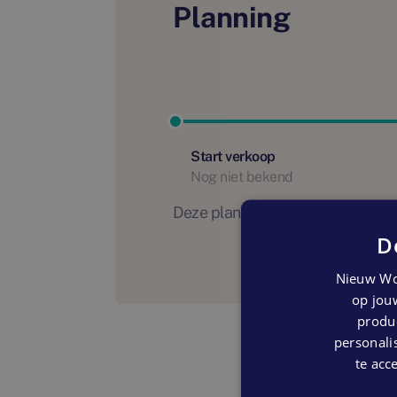
Planning
Start verkoop
Nog niet bekend
Deze planning is indicatief. Er
D
Nieuw Wo
op jouw
produc
personalis
te acc