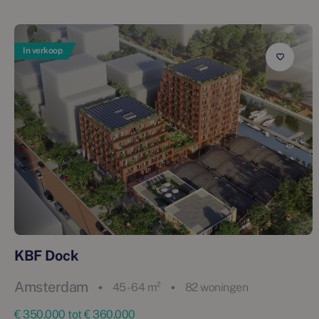
In verkoop
KBF Dock
Amsterdam
45 - 64 m²
82 woningen
€ 350.000 tot € 360.000