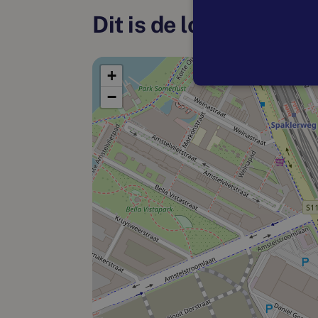
Dit is de locatie
+
−