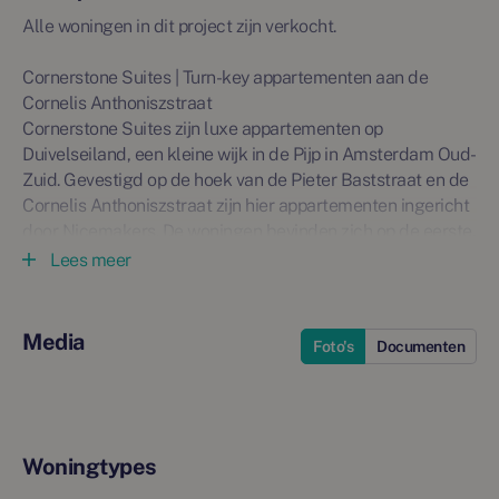
Alle woningen in dit project zijn verkocht.
Cornerstone Suites | Turn-key appartementen aan de
Cornelis Anthoniszstraat
Cornerstone Suites zijn luxe appartementen op
Duivelseiland, een kleine wijk in de Pijp in Amsterdam Oud-
Zuid. Gevestigd op de hoek van de Pieter Baststraat en de
Cornelis Anthoniszstraat zijn hier appartementen ingericht
door Nicemakers. De woningen bevinden zich op de eerste,
tweede, derde en vierde woonlaag en hebben
Lees meer
oppervlaktes van circe 50 m² groot.
Ready tot move in
Media
Foto's
Documenten
De authentieke herenhuizen op deze hoek zijn turn-key
getransformeerd. De open keuken is uitgerust met diverse
merkapparatuur. De slaapkamer is gelegen aan de
achterzijde van de woning een geeft toegang tot het
balkon. De slaapkamer beschikt tevens ook inbouwkasten
Woningtypes
met licht. Daar is ook de entree naar de badkamer met