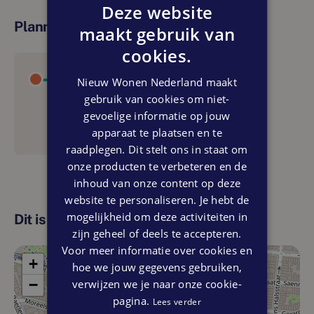
Meld je daar aan voor onze nieuwsbrief en ontvang meer
Deze website
informatie over de verkoop.
Planning
maakt gebruik van
cookies.
Nieuw Wonen Nederland maakt
gebruik van cookies om niet-
Start verkoop
gevoelige informatie op jouw
11 apr. 2024
apparaat te plaatsen en te
raadplegen. Dit stelt ons in staat om
onze producten te verbeteren en de
inhoud van onze content op deze
website te personaliseren. Je hebt de
mogelijkheid om deze activiteiten in
Dit is de locatie
zijn geheel of deels te accepteren.
Voor meer informatie over cookies en
+
hoe we jouw gegevens gebruiken,
verwijzen we je naar onze cookie-
−
pagina.
Lees verder