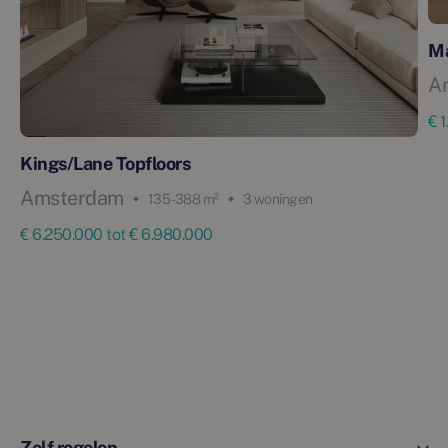
M
A
€ 
Kings/Lane Topfloors
Amsterdam
135 - 388 m²
3 woningen
€ 6.250.000 tot € 6.980.000
Zelf regelen