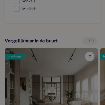
Winkels
Medisch
Vergelijkbaar in de buurt
1990
In verkoop
I