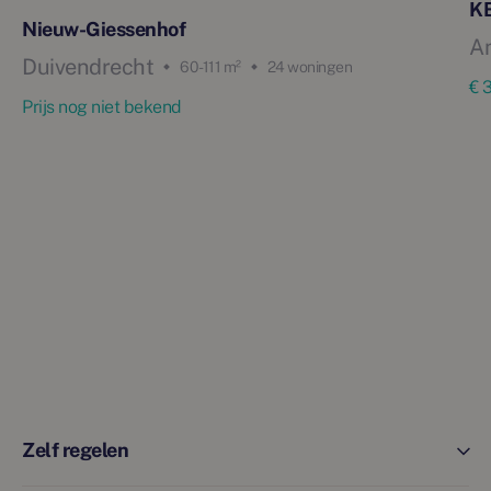
KB
Nieuw-Giessenhof
A
Duivendrecht
60 - 111 m²
24 woningen
€ 
Prijs nog niet bekend
Zelf regelen