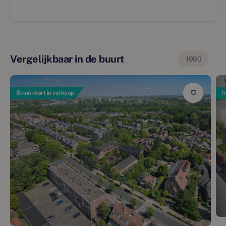
Vergelijkbaar in de buurt
1990
Binnenkort in verkoop
I