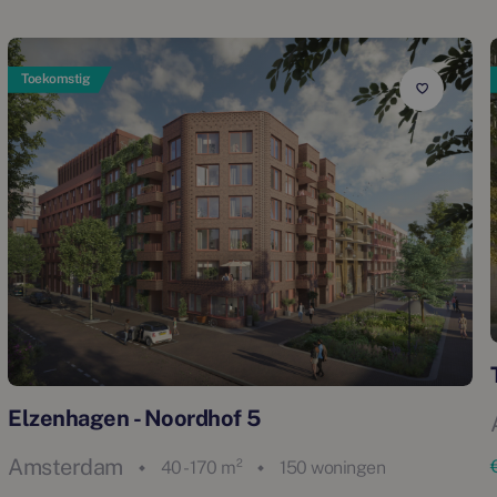
Toekomstig
Elzenhagen - Noordhof 5
Amsterdam
40 - 170 m²
150 woningen