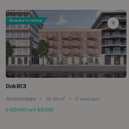
Binnenkort in verkoop
Dok813
Amsterdam
39 - 89 m²
17 woningen
€ 420.000 tot € 810.000