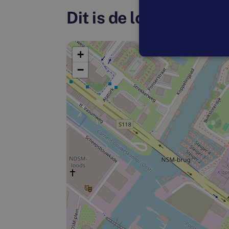
Dit is de locatie
+
−