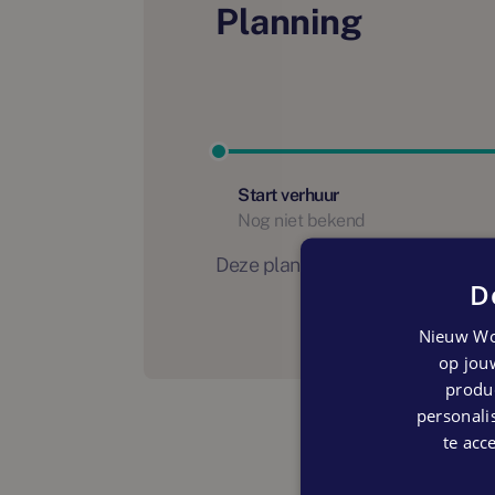
Planning
Start verhuur
Nog niet bekend
Deze planning is indicatief. Er
D
Nieuw Wo
op jouw
produc
personalis
te acc