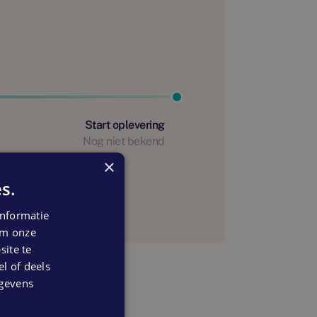
Start oplevering
Nog niet bekend
×
anning
s.
nformatie
 om onze
ite te
el of deels
egevens