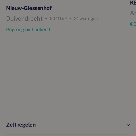
KB
Nieuw-Giessenhof
A
Duivendrecht
60 - 111 m²
24 woningen
€ 
Prijs nog niet bekend
Zelf regelen