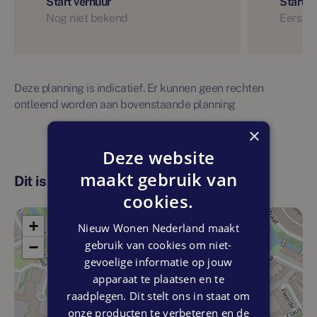
Start verhuur
Start 
Nog niet bekend
Eerste 
Deze planning is indicatief. Er kunnen geen rechten
ontleend worden aan bovenstaande planning
×
Deze website
maakt gebruik van
Dit is de locatie
cookies.
+
Nieuw Wonen Nederland maakt
gebruik van cookies om niet-
−
gevoelige informatie op jouw
apparaat te plaatsen en te
raadplegen. Dit stelt ons in staat om
onze producten te verbeteren en de