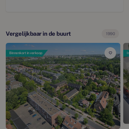
Vergelijkbaar in de buurt
1990
Binnenkort in verkoop
I