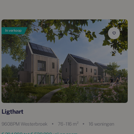
In verkoop
Ligthart
9608PM Westerbroek
76 - 116 m²
16 woningen