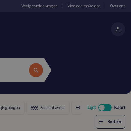
Veelgestelde vragen
Vind een makelaar
Over ons
Lijst
Kaart
ijk gelegen
Aan het water
In het centrum
Sorteer