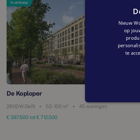
In verkoop
D
Nieuw Wo
op jouw
produc
personalis
te acc
De Koploper
2611DW Delft
53 - 102 m²
45 woningen
€ 387.500 tot € 712.500