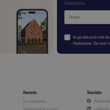
Nederland.
Naam
Ik ga akkoord met de
Nederland. Zie voor m
Kennis
Socials
Faceboo
De voordelen
Linkedin
Veelgestelde vragen