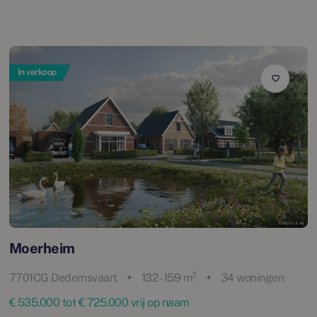
In verkoop
Moerheim
7701CG Dedemsvaart
132 - 159 m²
34 woningen
€ 535.000 tot € 725.000 vrij op naam