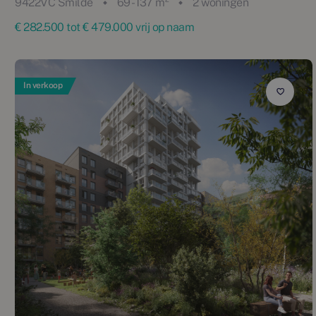
9422VC Smilde
69 - 137 m²
2 woningen
€ 282.500 tot € 479.000 vrij op naam
In verkoop