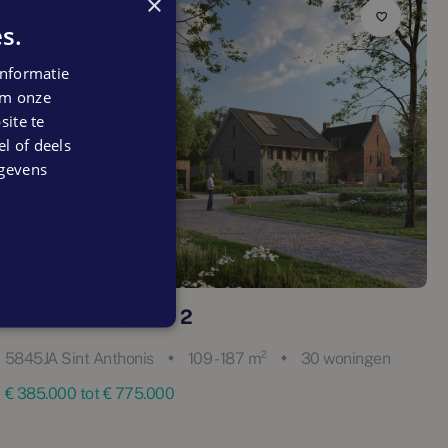
×
In verkoop
s.
nformatie
 om onze
ite te
el of deels
egevens
Weidse Peel | Fase 2
5845JA Sint Anthonis
109 - 187 m²
30 woningen
€ 385.000 tot € 775.000