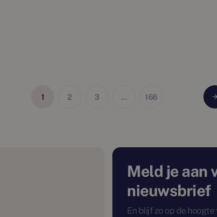
1
2
3
...
166
Meld je aan 
nieuwsbrief
En blijf zo op de hoogt