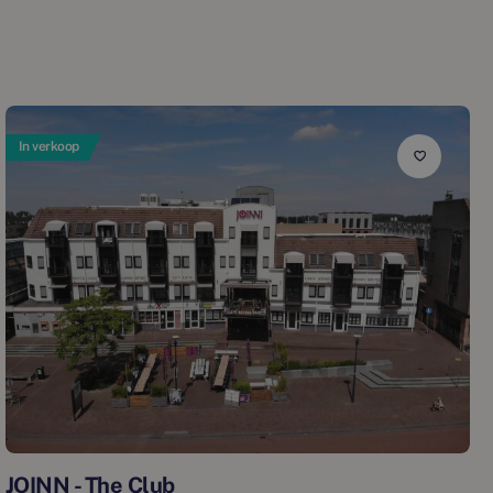
In verkoop
JOINN - The Club