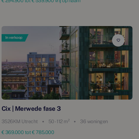
€ 294.900 tot € 539.900 vrij op naam
In verkoop
Cix | Merwede fase 3
3526KM Utrecht
50 - 112 m²
36 woningen
€ 369.000 tot € 785.000