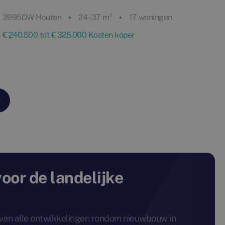
3995DW Houten
24 - 37 m²
17 woningen
€ 240.500 tot € 325.000 Kosten koper
voor de landelijke
e van alle ontwikkelingen rondom nieuwbouw in