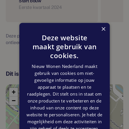
Start bouw
Eerste kwartaal 2024
×
Deze website
Deze planning is indicatief. Er kunnen geen rechten
ontleend worden aan bovenstaande planning
maakt gebruik van
cookies.
Nieuw Wonen Nederland maakt
gebruik van cookies om niet-
Dit is de locatie
gevoelige informatie op jouw
apparaat te plaatsen en te
+
raadplegen. Dit stelt ons in staat om
−
onze producten te verbeteren en de
inhoud van onze content op deze
website te personaliseren. Je hebt de
mogelijkheid om deze activiteiten in
zijn geheel of deels te accepteren.