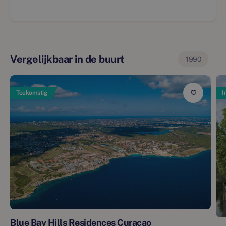
Vergelijkbaar in de buurt
1990
Toekomstig
I
Blue Bay Hills Residences Curaçao