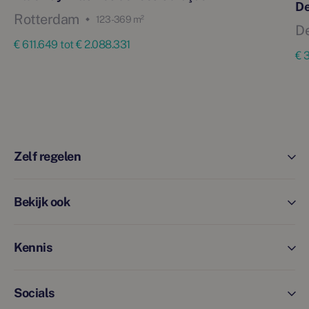
De
Rotterdam
123 - 369 m²
De
€ 611.649 tot € 2.088.331
€ 
Zelf regelen
Bekijk ook
Kennis
Socials