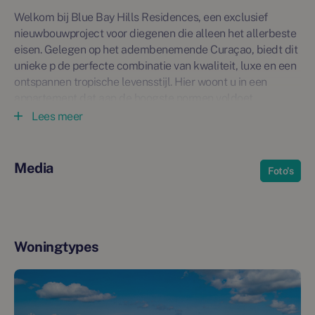
Welkom bij Blue Bay Hills Residences, een exclusief
nieuwbouwproject voor diegenen die alleen het allerbeste
eisen. Gelegen op het adembenemende Curaçao, biedt dit
unieke p de perfecte combinatie van kwaliteit, luxe en een
ontspannen tropische levensstijl. Hier woont u in een
appartement dat aan de hoogste normen voldoet,
omgeven door de onmiskenbare schoonheid van het
Lees meer
eiland.
De naam Blue Bay Hills Residences is zorgvuldig gekozen,
Media
Foto's
omdat het project perfect harmonieert met de glooiende
heuvels van het eiland. De architectuur volgt speels de
contouren van de heuvels, waardoor elk appartement
profiteert van privacy en maximale lichtinval. De slimme
indeling en de natuurlijke windstroming dragen bij aan een
Woningtypes
constante, verfrissende bries en een buitengewone
leefomgeving.
In de gated community ervaart u de ultieme rust en