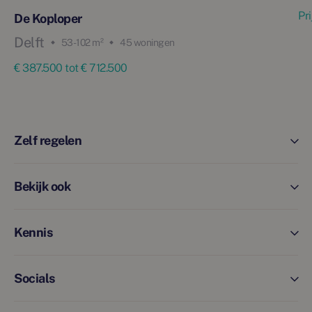
Pr
De Koploper
Delft
53 - 102 m²
45 woningen
€ 387.500 tot € 712.500
Zelf regelen
Bekijk ook
Kennis
Socials