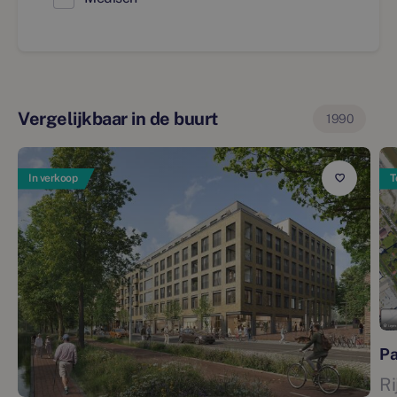
Vergelijkbaar in de buurt
1990
In verkoop
T
Pa
Ri