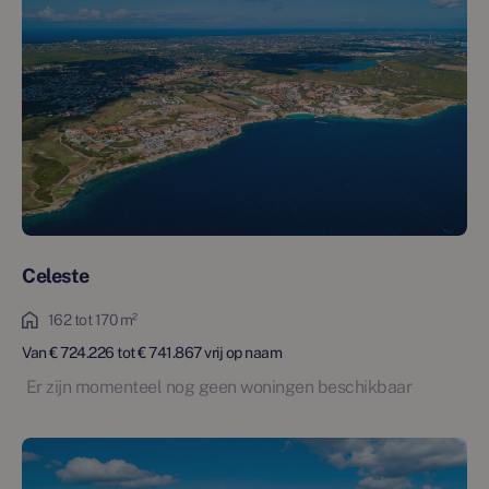
Celeste
162 tot 170 m²
Van € 724.226 tot € 741.867 vrij op naam
Er zijn momenteel nog geen woningen beschikbaar