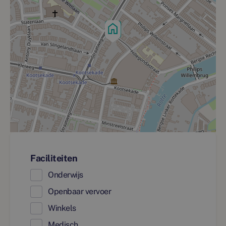
Faciliteiten
Onderwijs
Openbaar vervoer
Winkels
Medisch