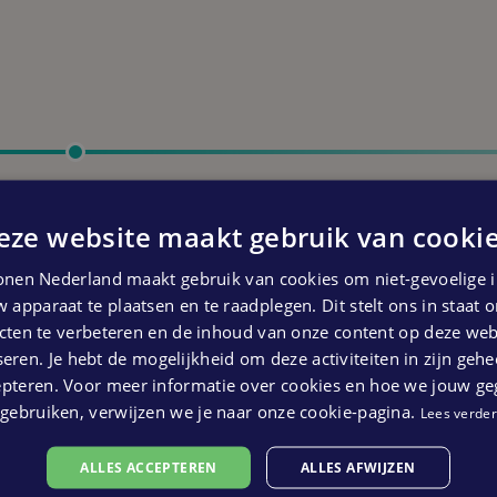
Start bouw
Vierde kwartaal 2025
eze website maakt gebruik van cookie
 kunnen geen rechten ontleend worden aan bovenstaande pl
nen Nederland maakt gebruik van cookies om niet-gevoelige i
 apparaat te plaatsen en te raadplegen. Dit stelt ons in staat
ten te verbeteren en de inhoud van onze content op deze webs
eren. Je hebt de mogelijkheid om deze activiteiten in zijn gehe
epteren. Voor meer informatie over cookies en hoe we jouw g
gebruiken, verwijzen we je naar onze cookie-pagina.
Lees verder
ALLES ACCEPTEREN
ALLES AFWIJZEN