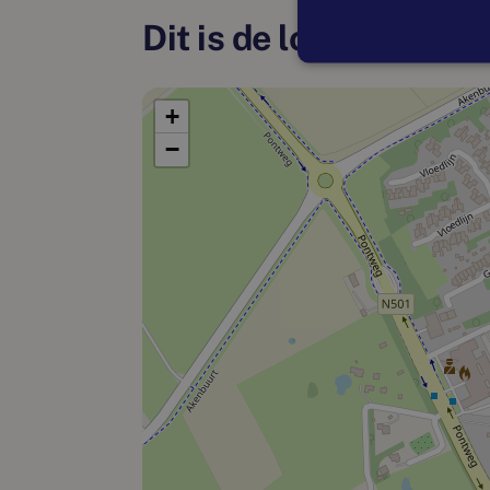
Dit is de locatie
+
−