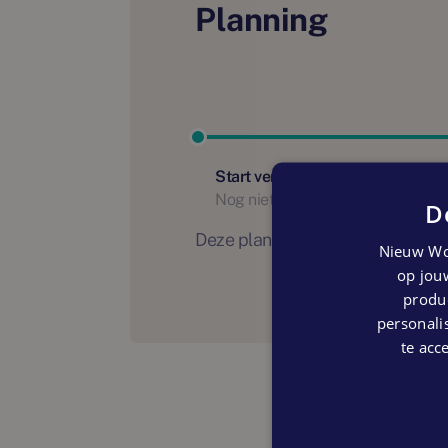
Planning
Start verhuur
Nog niet bekend
D
Deze planning is indicatief. Er
Nieuw Wo
op jouw
produc
personalis
te acc