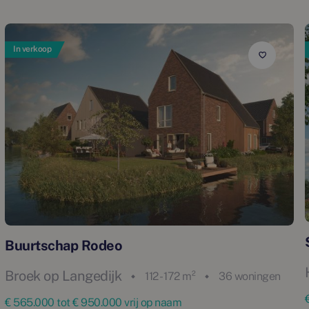
In verkoop
Buurtschap Rodeo
Broek op Langedijk
112 - 172 m²
36 woningen
€ 565.000 tot € 950.000 vrij op naam