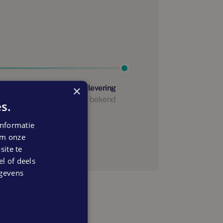
×
Start oplevering
Nog niet bekend
s.
anning
nformatie
 om onze
ite te
el of deels
egevens