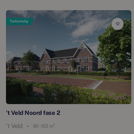
Toekomstig
't Veld Noord fase 2
't Veld
80 - 163 m²