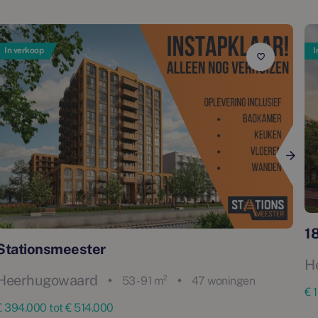
In verkoop
I
18
Stationsmeester
H
Heerhugowaard
53 - 91 m²
47 woningen
€ 
€ 394.000 tot € 514.000