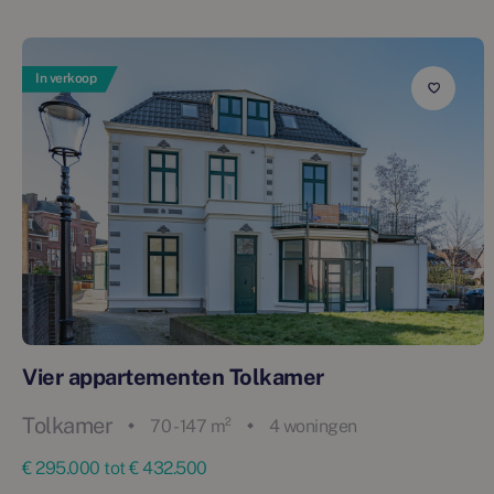
In verkoop
Vier appartementen Tolkamer
Tolkamer
70 - 147 m²
4 woningen
€ 295.000 tot € 432.500