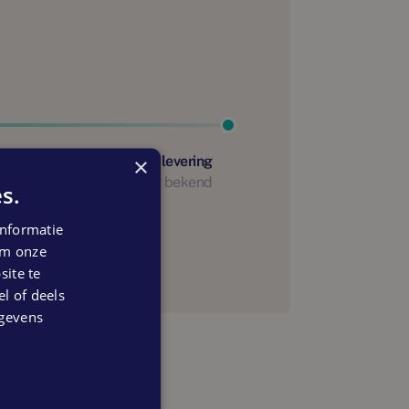
×
Start oplevering
Nog niet bekend
s.
anning
nformatie
 om onze
ite te
el of deels
egevens