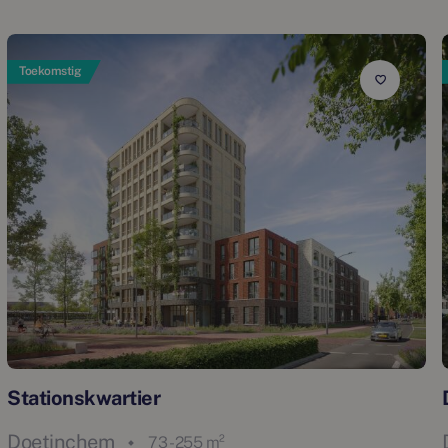
Toekomstig
Stationskwartier
Doetinchem
73 - 255 m²