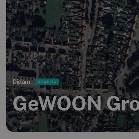
Didam
TOEKOMSTIG
GeWOON Gro