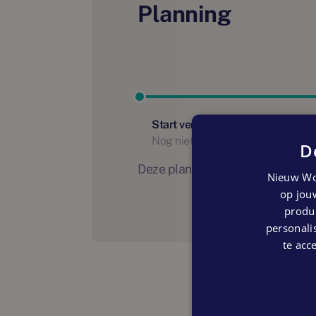
Planning
Start verhuur
Nog niet bekend
D
Deze planning is indicatief. Er
Nieuw Wo
op jouw
produc
personalis
te acc