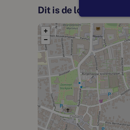
Dit is de locatie
+
−