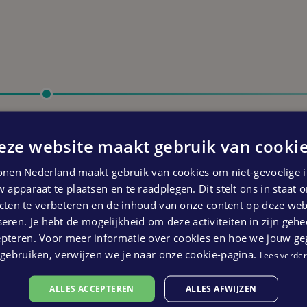
Start bouw
Vierde kwartaal 2025
eze website maakt gebruik van cookie
 kunnen geen rechten ontleend worden aan bovenstaande pl
nen Nederland maakt gebruik van cookies om niet-gevoelige i
 apparaat te plaatsen en te raadplegen. Dit stelt ons in staat
ten te verbeteren en de inhoud van onze content op deze webs
eren. Je hebt de mogelijkheid om deze activiteiten in zijn gehe
epteren. Voor meer informatie over cookies en hoe we jouw g
gebruiken, verwijzen we je naar onze cookie-pagina.
Lees verder
ALLES ACCEPTEREN
ALLES AFWIJZEN