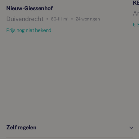
KB
Nieuw-Giessenhof
A
Duivendrecht
60 - 111 m²
24 woningen
€ 
Prijs nog niet bekend
Zelf regelen