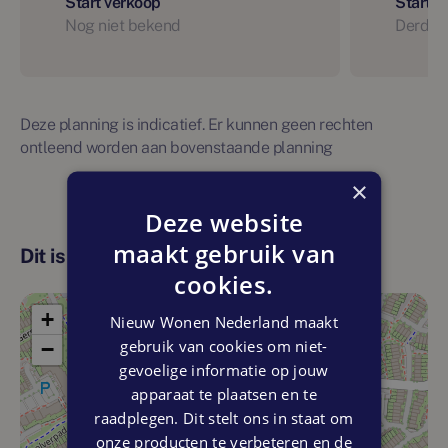
Start verkoop
Start 
Nog niet bekend
Derde 
Deze planning is indicatief. Er kunnen geen rechten
ontleend worden aan bovenstaande planning
×
Deze website
maakt gebruik van
Dit is de locatie
cookies.
+
Nieuw Wonen Nederland maakt
gebruik van cookies om niet-
−
gevoelige informatie op jouw
apparaat te plaatsen en te
raadplegen. Dit stelt ons in staat om
onze producten te verbeteren en de