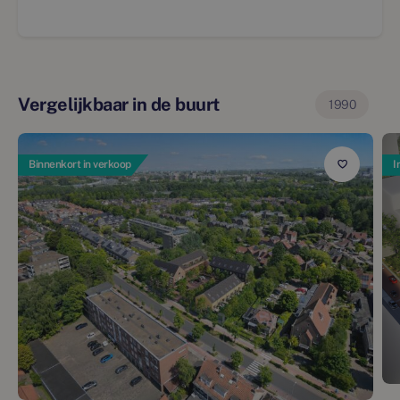
Vergelijkbaar in de buurt
1990
Binnenkort in verkoop
I