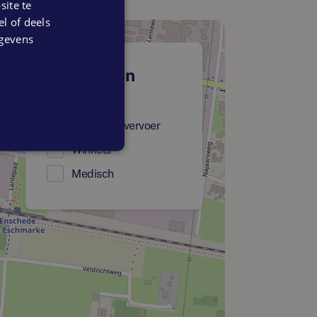
ite te
el of deels
egevens
Faciliteiten
Onderwijs
Openbaar vervoer
Winkels
Medisch