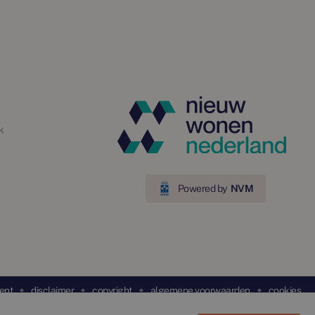
k
Powered by
NVM
ent
disclaimer
copyright
algemene voorwaarden
cookies