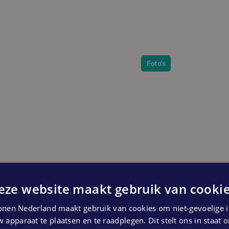
eidt tegelijkertijd de verkoop van de
6 beschikbaar komen.
itstraling door het gebruik van hout. Ze
 wat de wijk een uniek, groen en sfeervol
Foto's
belooft een groene, gevarieerde en
omvat maximaal 800 nieuwe woningen,
 50 middenhuurwoningen, ongeveer 350
duurdere koopsector.
n: kopers en huurders, jongeren en ouderen,
aag. Er komt vooral laagbouw, aangevuld
n diverse en gemengde wijk met een
eze website maakt gebruik van cookie
nen Nederland maakt gebruik van cookies om niet-gevoelige i
 apparaat te plaatsen en te raadplegen. Dit stelt ons in staat