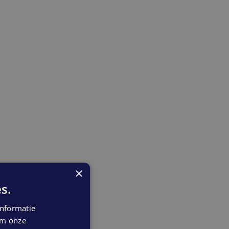
×
s.
nformatie
 om onze