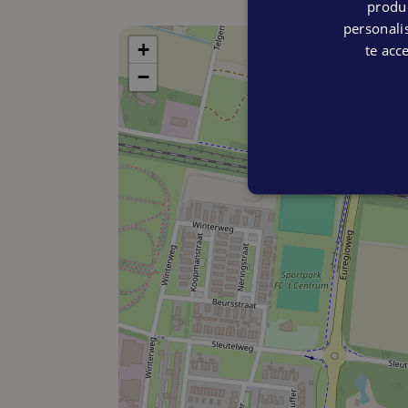
produc
personalis
+
te acc
−