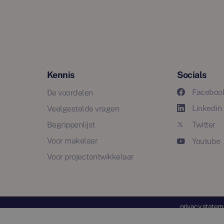
Kennis
Socials
Faceboo
De voordelen
Linkedin
Veelgestelde vragen
Begrippenlijst
Twitter
Voor makelaar
Youtube
Voor projectontwikkelaar
privacy statem