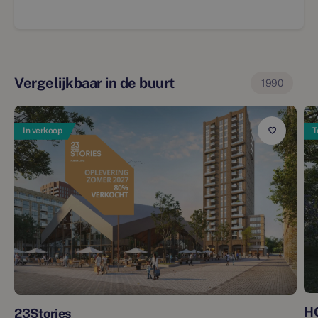
Vergelijkbaar in de buurt
1990
In verkoop
T
H
23Stories