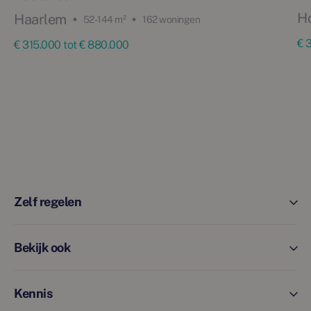
H
Haarlem
52 - 144 m²
162 woningen
€ 
€ 315.000 tot € 880.000
Zelf regelen
Bekijk ook
Kennis