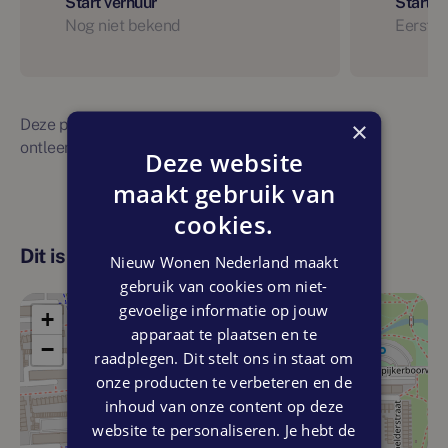
Start verhuur
Start 
Nog niet bekend
Eerste 
Deze planning is indicatief. Er kunnen geen rechten
×
ontleend worden aan bovenstaande planning
Deze website
maakt gebruik van
cookies.
Dit is de locatie
Nieuw Wonen Nederland maakt
gebruik van cookies om niet-
gevoelige informatie op jouw
+
apparaat te plaatsen en te
−
raadplegen. Dit stelt ons in staat om
onze producten te verbeteren en de
inhoud van onze content op deze
website te personaliseren. Je hebt de