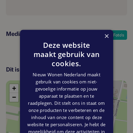
Riante woningen die hun stoere uitstraling danken aan het
afwisselend gebruik van
bakstenen en hout. Deze woningen vind je verspreid door
de hele buurt. Het zijn heerlijke
Media
×
Foto's
gezinswoningen met een lekker zonnige achtertuin.
Deze website
maakt gebruik van
Kenmerken
• Woonoppervlak circa 163 m²
cookies.
• Kavelgrootte van circa 310 tot 460 m² met zonnige tuin
Dit is de locatie
op oost, zuid of west
Nieuw Wonen Nederland maakt
• Luxe SieMatic-keuken met Siemens-apparatuur
gebruik van cookies om niet-
• Drie slaapkamers op eerste verdieping
+
gevoelige informatie op jouw
• Badkamer en toilet met luxe sanitair van Villeroy & Boch
apparaat te plaatsen en te
−
• Vrij indeelbare tweede verdieping
raadplegen. Dit stelt ons in staat om
• Aparte technische ruimte voor o.a. wasmachine en droger
onze producten te verbeteren en de
op tweede verdieping
inhoud van onze content op deze
• 2 parkeerplaatsen op eigen terrein
website te personaliseren. Je hebt de
• Gekoppelde of vrijstaande royale houten berging
mogelijkheid om deze activiteiten in