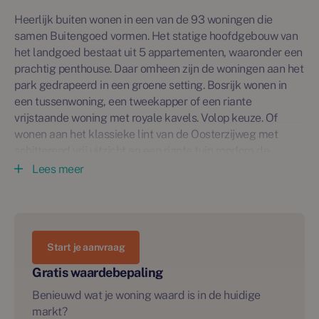
Heerlijk buiten wonen in een van de 93 woningen die
samen Buitengoed vormen. Het statige hoofdgebouw van
het landgoed bestaat uit 5 appartementen, waaronder een
prachtig penthouse. Daar omheen zijn de woningen aan het
park gedrapeerd in een groene setting. Bosrijk wonen in
een tussenwoning, een tweekapper of een riante
vrijstaande woning met royale kavels. Volop keuze. Of
wonen aan het klassieke lint van de Oosterzijweg met
schitterend vrij uitzicht en een riante tuin rondom de
woning.
Lees meer
Bij Buitengoed Heiloo, het eerste nieuwbouwproject in
Zandzoom. Buitengoed wordt een prachtige, bosrijke
woonlocatie die haar naam eer aan doet, met als referentie
Start je aanvraag
een landgoed. Een hoofdgebouw in het park, fraaie
zichtlijnen, groen en bosrijk. En woningen aan het oude lint
Gratis waardebepaling
van de Oosterzijweg met schitterend vrij uitzicht.
Benieuwd wat je woning waard is in de huidige
markt?
Tweekappers (Type E1/E2):