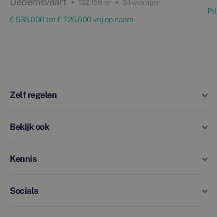
Dedemsvaart
132 - 159 m²
34 woningen
Pr
€ 535.000 tot € 725.000 vrij op naam
Zelf regelen
Bekijk ook
Kennis
Socials