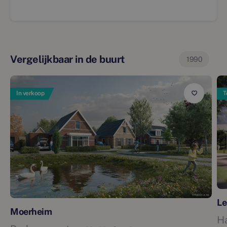
Vergelijkbaar in de buurt
1990
In verkoop
T
Le
Moerheim
H