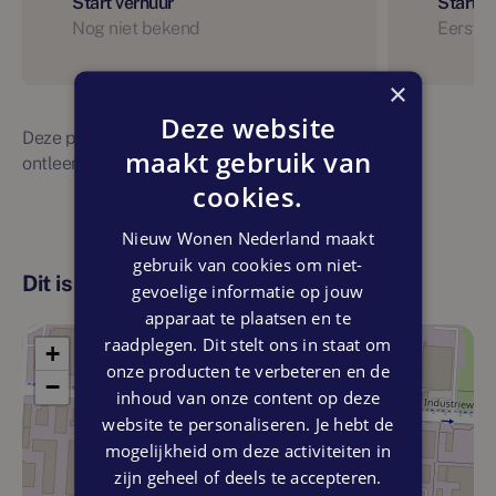
Start verhuur
Start 
Nog niet bekend
Eerste 
×
Deze website
Deze planning is indicatief. Er kunnen geen rechten
maakt gebruik van
ontleend worden aan bovenstaande planning
cookies.
Nieuw Wonen Nederland maakt
gebruik van cookies om niet-
Dit is de locatie
gevoelige informatie op jouw
apparaat te plaatsen en te
raadplegen. Dit stelt ons in staat om
+
onze producten te verbeteren en de
−
inhoud van onze content op deze
website te personaliseren. Je hebt de
mogelijkheid om deze activiteiten in
zijn geheel of deels te accepteren.