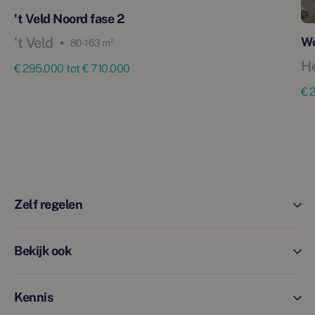
't Veld Noord fase 2
't Veld
W
80 - 163 m²
H
€ 295.000 tot € 710.000
€ 
Zelf regelen
Bekijk ook
Kennis