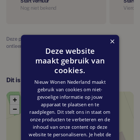
Start verhuur
Start 
Nog niet bekend
Vierde 
Deze planning is indicatief. Er kunnen geen rechten
×
ontleend worden aan bovenstaande planning
Deze website
maakt gebruik van
cookies.
Dit is de locatie
Nieuw Wonen Nederland maakt
gebruik van cookies om niet-
gevoelige informatie op jouw
+
apparaat te plaatsen en te
−
raadplegen. Dit stelt ons in staat om
onze producten te verbeteren en de
inhoud van onze content op deze
website te personaliseren. Je hebt de