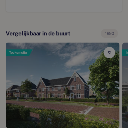
Vergelijkbaar in de buurt
1990
Toekomstig
I