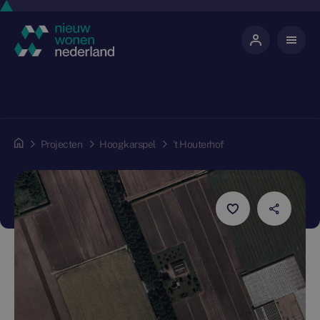
Projecten
Hoogkarspel
't Houterhof