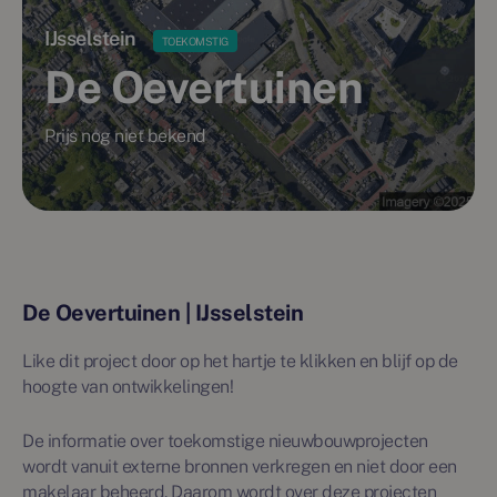
IJsselstein
TOEKOMSTIG
De Oevertuinen
Prijs nog niet bekend
De Oevertuinen | IJsselstein
Like dit project door op het hartje te klikken en blijf op de
hoogte van ontwikkelingen!
De informatie over toekomstige nieuwbouwprojecten
wordt vanuit externe bronnen verkregen en niet door een
makelaar beheerd. Daarom wordt over deze projecten