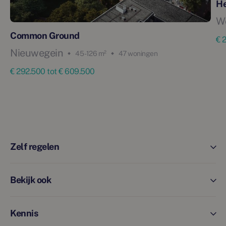
He
W
Common Ground
€ 
Nieuwegein
45 - 126 m²
47 woningen
€ 292.500 tot € 609.500
Zelf regelen
Bekijk ook
Kennis