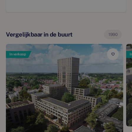
Vergelijkbaar in de buurt
1990
In verkoop
I