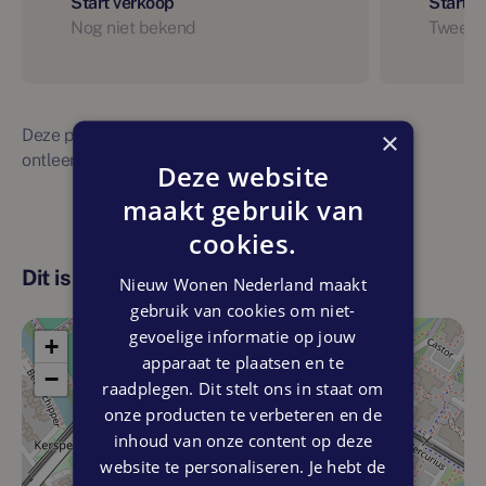
Start verkoop
Start 
Nog niet bekend
Tweede
Deze planning is indicatief. Er kunnen geen rechten
×
ontleend worden aan bovenstaande planning
Deze website
maakt gebruik van
cookies.
Dit is de locatie
Nieuw Wonen Nederland maakt
gebruik van cookies om niet-
gevoelige informatie op jouw
+
apparaat te plaatsen en te
−
raadplegen. Dit stelt ons in staat om
onze producten te verbeteren en de
inhoud van onze content op deze
website te personaliseren. Je hebt de