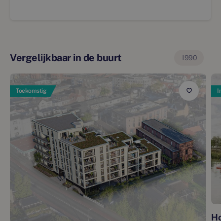
Vergelijkbaar in de buurt
1990
Toekomstig
I
Ho