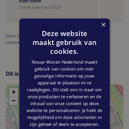
Start bouw
Derde kwartaal 2024
×
Deze website
Deze planning is indicatief. Er kunnen geen rechten
maakt gebruik van
ontleend worden aan bovenstaande planning
cookies.
Nieuw Wonen Nederland maakt
gebruik van cookies om niet-
Dit is de locatie
gevoelige informatie op jouw
apparaat te plaatsen en te
raadplegen. Dit stelt ons in staat om
+
onze producten te verbeteren en de
−
inhoud van onze content op deze
website te personaliseren. Je hebt de
mogelijkheid om deze activiteiten in
zijn geheel of deels te accepteren.