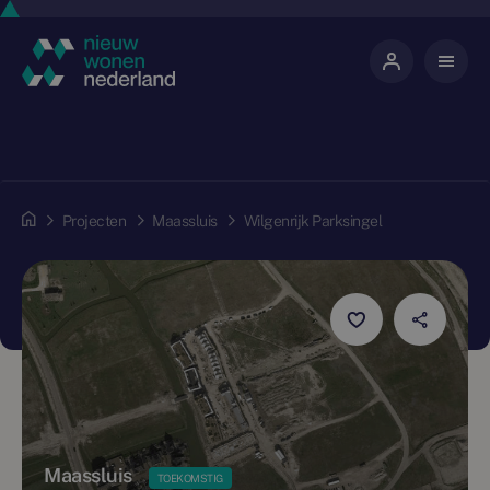
Projecten
Maassluis
Wilgenrijk Parksingel
Maassluis
TOEKOMSTIG