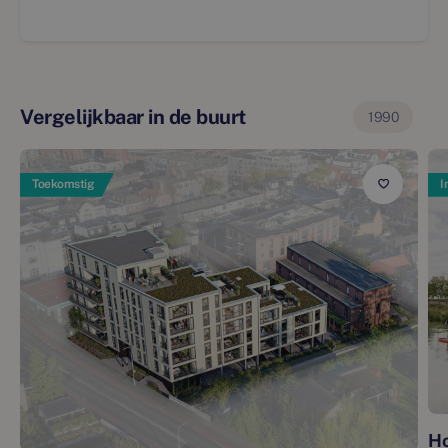
Vergelijkbaar in de buurt
1990
Toekomstig
I
Ho