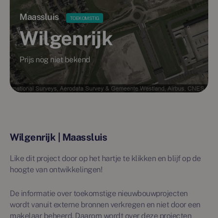
Maassluis
TOEKOMSTIG
Wilgenrijk
Prijs nog niet bekend
Wilgenrijk | Maassluis
Like dit project door op het hartje te klikken en blijf op de
hoogte van ontwikkelingen!
De informatie over toekomstige nieuwbouwprojecten
wordt vanuit externe bronnen verkregen en niet door een
makelaar beheerd. Daarom wordt over deze projecten