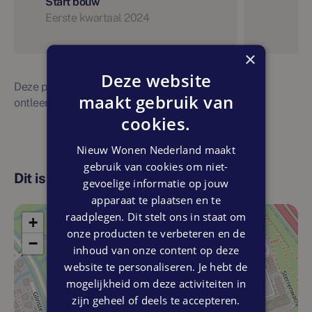
Start bouw
Eerste kwartaal 2024
×
Deze website
Deze planning is indicatief. Er kunnen geen rechten
maakt gebruik van
ontleend worden aan bovenstaande planning
cookies.
Nieuw Wonen Nederland maakt
gebruik van cookies om niet-
Dit is de locatie
gevoelige informatie op jouw
apparaat te plaatsen en te
raadplegen. Dit stelt ons in staat om
+
onze producten te verbeteren en de
−
inhoud van onze content op deze
website te personaliseren. Je hebt de
mogelijkheid om deze activiteiten in
zijn geheel of deels te accepteren.