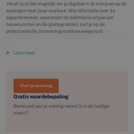
Vanaf nu is het mogelijk om je digitaal in te schrijven op de
woningen naar jouw voorkeur. Alle informatie over de
appartementen, waaronder de definitieve prijzen per
bouwnummer en de plattegronden, tref je op de
projectwebsite. (commongroundnieuwegein.nl)
---
Lees meer
Welkom bij Common Ground! Als bewoner van een van de
53 vrije sectorappartementen of stadswoningen, variërend
van 2 tot 5 kamers, geniet je van een unieke, groene
leefomgeving. Dit natuurinclusieve, energiezuinige en
Start je aanvraag
circulair gebouwde project biedt niet alleen modern
wooncomfort, maar ook een prachtig uitzicht op de
Gratis waardebepaling
gemeenschappelijke binnentuin, die naadloos aansluit op
Benieuwd wat je woning waard is in de huidige
het aangrenzende park. Hier woon je midden in de natuur,
markt?
met alle gemakken van de stad binnen handbereik.
De ligging van Common Ground op de hoek A.C. Verhoef
weg en Zuidstedeweg is bijzonder gunstig. Hier vind je de