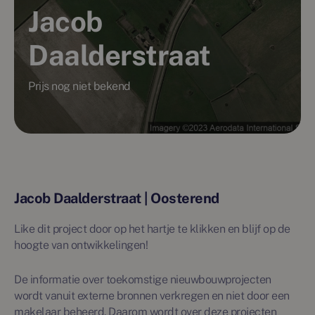
Jacob
Daalderstraat
Prijs nog niet bekend
Jacob Daalderstraat | Oosterend
Like dit project door op het hartje te klikken en blijf op de
hoogte van ontwikkelingen!
De informatie over toekomstige nieuwbouwprojecten
wordt vanuit externe bronnen verkregen en niet door een
makelaar beheerd. Daarom wordt over deze projecten