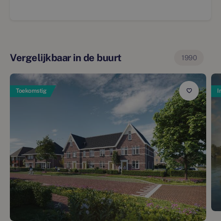
Vergelijkbaar in de buurt
1990
Toekomstig
I