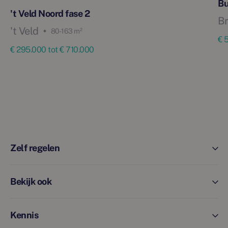
Bu
't Veld Noord fase 2
Br
't Veld
80 - 163 m²
€ 
€ 295.000 tot € 710.000
Zelf regelen
Bekijk ook
Kennis