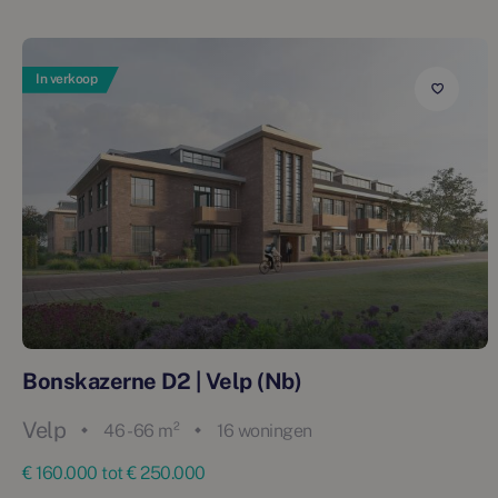
In verkoop
Bonskazerne D2 | Velp (Nb)
Velp
46 - 66 m²
16 woningen
€ 160.000 tot € 250.000