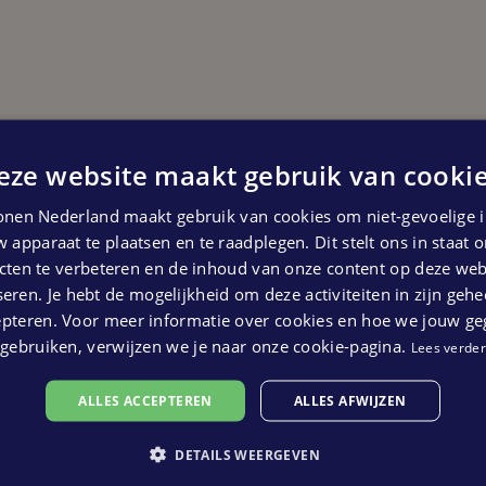
eze website maakt gebruik van cookie
Start bouw
nen Nederland maakt gebruik van cookies om niet-gevoelige i
Derde kwartaal 2025
 apparaat te plaatsen en te raadplegen. Dit stelt ons in staat
 kunnen geen rechten ontleend worden aan bovenstaande pl
ten te verbeteren en de inhoud van onze content op deze webs
eren. Je hebt de mogelijkheid om deze activiteiten in zijn gehe
epteren. Voor meer informatie over cookies en hoe we jouw g
gebruiken, verwijzen we je naar onze cookie-pagina.
Lees verder
ALLES ACCEPTEREN
ALLES AFWIJZEN
DETAILS WEERGEVEN