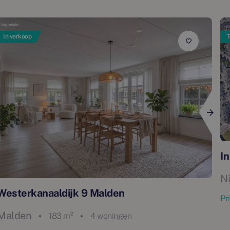
In verkoop
T
I
N
Westerkanaaldijk 9 Malden
Pr
Malden
183 m²
4 woningen