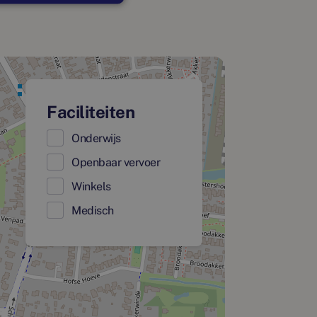
Faciliteiten
Onderwijs
Openbaar vervoer
Winkels
Medisch