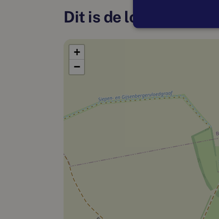
Dit is de locatie
+
−