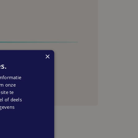
×
s.
anning
nformatie
 om onze
ite te
el of deels
egevens