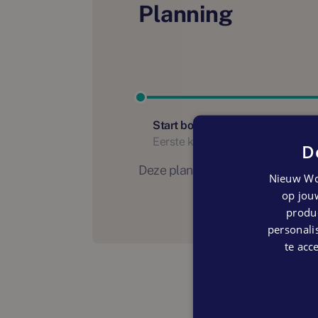
Planning
Start bouw
Eerste kwartaal 2024
D
Deze planning is indicatief. Er
Nieuw Wo
op jouw
produc
personalis
te acc