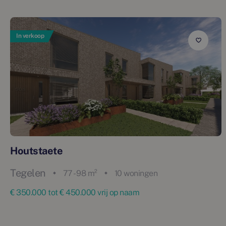
In verkoop
Houtstaete
Tegelen
77 - 98 m²
10 woningen
€ 350.000 tot € 450.000 vrij op naam