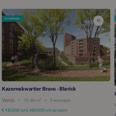
In verkoop
Kazernekwartier Bravo - Blerick
Venlo
79 - 86 m²
2 woningen
€ 410.000 tot € 460.000 vrij op naam