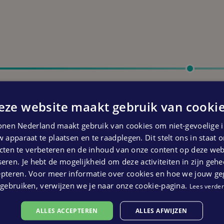
Start oplevering
Derde kwartaal 2024
eze website maakt gebruik van cookie
 kunnen geen rechten ontleend worden aan bovenstaande pl
nen Nederland maakt gebruik van cookies om niet-gevoelige i
 apparaat te plaatsen en te raadplegen. Dit stelt ons in staat
ten te verbeteren en de inhoud van onze content op deze webs
eren. Je hebt de mogelijkheid om deze activiteiten in zijn gehe
epteren. Voor meer informatie over cookies en hoe we jouw g
gebruiken, verwijzen we je naar onze cookie-pagina.
Lees verder
ALLES ACCEPTEREN
ALLES AFWIJZEN