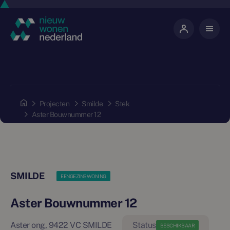
Projecten
Smilde
Stek
Aster Bouwnummer 12
SMILDE
EENGEZINSWONING
Aster Bouwnummer 12
Aster ong, 9422 VC SMILDE
BESCHIKBAAR