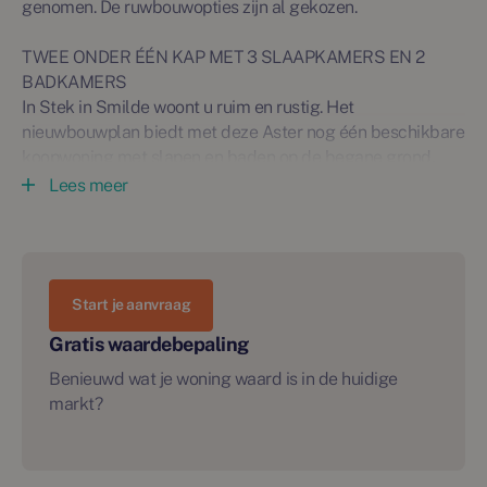
genomen. De ruwbouwopties zijn al gekozen.
TWEE ONDER ÉÉN KAP MET 3 SLAAPKAMERS EN 2
BADKAMERS
In Stek in Smilde woont u ruim en rustig. Het
nieuwbouwplan biedt met deze Aster nog één beschikbare
koopwoning met slapen en baden op de begane grond,
een ruime woonkamer aan de voorzijde van de woning met
Lees meer
uitzicht op het groene hart van de wijk. De open keuken
met openslaande tuindeuren is aan de tuinzijde gesitueerd.
Onder de trap een praktische opbergkast. Op de eerste
verdieping zijn twee slaapkamers en een tweede
Start je aanvraag
badkamer, perfect voor logees.
Het gedeelde tussenpad naast de woning, met de
Gratis waardebepaling
eigenaren van bouwnummer 11, brengt u naar de besloten
Benieuwd wat je woning waard is in de huidige
tuin, zonder achterom, voor extra privacy en veiligheid. De
markt?
berging bevindt zich achter in de tuin.
KENMERKEN:
- Woonoppervlakte: 110 m2