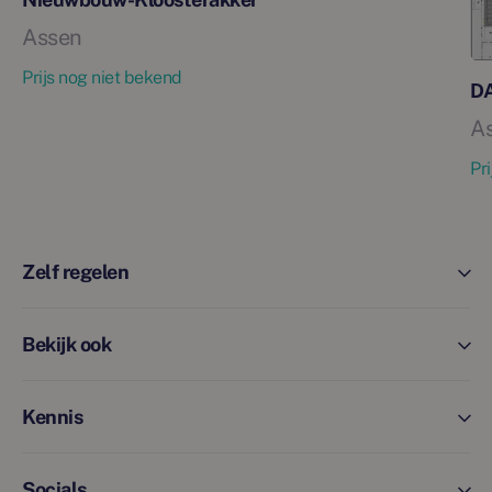
Assen
Prijs nog niet bekend
DA
A
Pr
Zelf regelen
Bekijk ook
Kennis
Socials