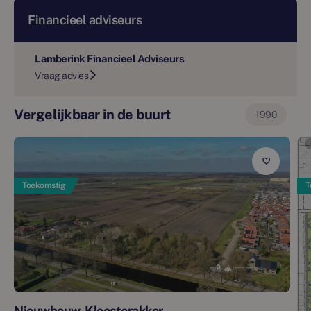
Financieel adviseurs
Lamberink Financieel Adviseurs
Vraag advies
Vergelijkbaar in de buurt
1990
Toekomstig
T
Nieuwbouw-Kloosterakker