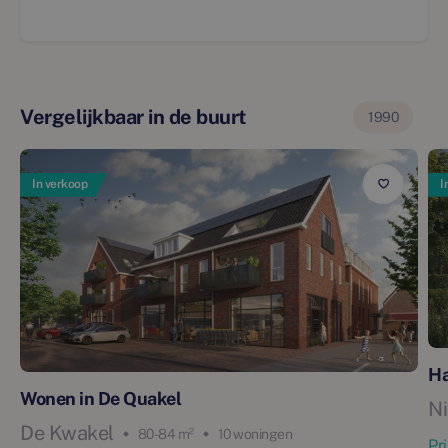
Vergelijkbaar in de buurt
1990
In verkoop
I
Ha
Wonen in De Quakel
N
De Kwakel
80 - 84 m²
10 woningen
Pr