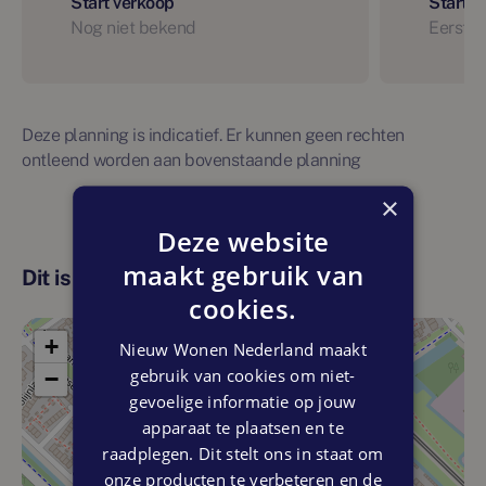
Start verkoop
Start 
Nog niet bekend
Eerste 
Deze planning is indicatief. Er kunnen geen rechten
ontleend worden aan bovenstaande planning
×
Deze website
maakt gebruik van
Dit is de locatie
cookies.
+
Nieuw Wonen Nederland maakt
gebruik van cookies om niet-
−
gevoelige informatie op jouw
apparaat te plaatsen en te
raadplegen. Dit stelt ons in staat om
onze producten te verbeteren en de