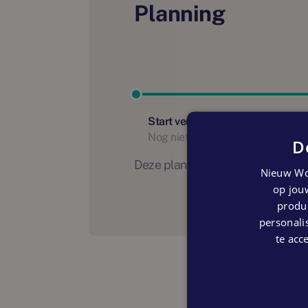
Planning
Start verhuur
Nog niet bekend
D
Deze planning is indicatief. Er
Nieuw Wo
op jouw
produc
personalis
te acc