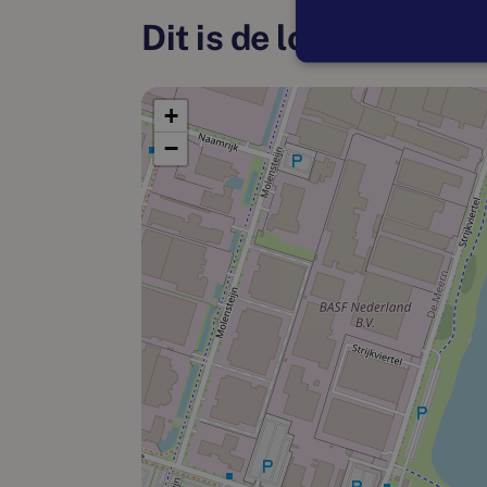
Dit is de locatie
+
−