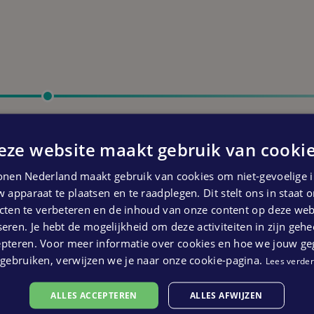
Start bouw
Eerste kwartaal 2025
eze website maakt gebruik van cookie
 kunnen geen rechten ontleend worden aan bovenstaande pl
nen Nederland maakt gebruik van cookies om niet-gevoelige i
 apparaat te plaatsen en te raadplegen. Dit stelt ons in staat
ten te verbeteren en de inhoud van onze content op deze webs
eren. Je hebt de mogelijkheid om deze activiteiten in zijn gehe
epteren. Voor meer informatie over cookies en hoe we jouw g
gebruiken, verwijzen we je naar onze cookie-pagina.
Lees verder
ALLES ACCEPTEREN
ALLES AFWIJZEN