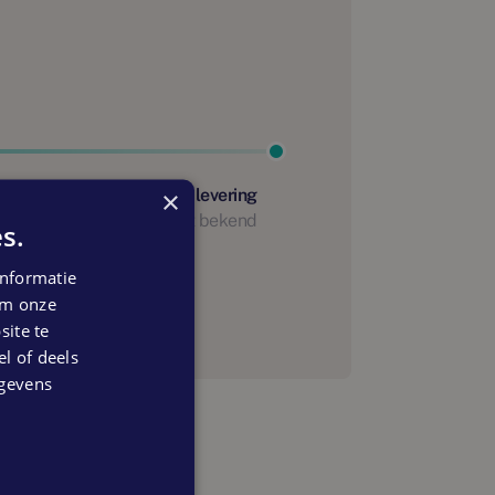
×
Start oplevering
Nog niet bekend
s.
anning
nformatie
 om onze
ite te
el of deels
egevens