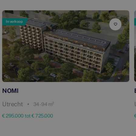
In verkoop
NOMI
Utrecht
34 - 94 m²
€ 295.000 tot € 725.000