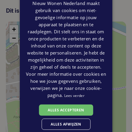
Nieuw Wonen Nederland maakt
Deze fraaie, duurzame nieuwbouwwoningen worden door
gebruik van cookies om niet-
Dit is de locatie
de ontwikkelaar zeer compleet uitgevoerd en opgeleverd,
gevoelige informatie op jouw
vaak zelfs inclusief een keuken. Desgewenst kun je via
apparaat te plaatsen en te
WoonGereed jouw gloednieuwe huis verhuisklaar afwerken
+
raadplegen. Dit stelt ons in staat om
en inrichten, tot en met de erfafscheiding en tuinaanleg
−
onze producten te verbeteren en de
aan toe.
inhoud van onze content op deze
website te personaliseren. Je hebt de
WINSUM HEEFT JE VEEL TE BIEDEN
mogelijkheid om deze activiteiten in
De typisch dorpse sfeer is in Winsum nog altijd aanwezig.
zijn geheel of deels te accepteren.
Winsum heeft een rijk verenigings- en cultuurleven en je
Voor meer informatie over cookies en
kunt er je vrije tijd heel goed besteden. Voor jong en oud is
hoe we jouw gegevens gebruiken,
er altijd wel wat te doen. Zo zijn er tal van
verwijzen we je naar onze cookie-
sportaccommodaties, waaronder een schitterend
pagina.
openluchtzwembad. Ook vind je in Winsum vele kroegjes
Lees verder
en leuke restaurants, waar je heerlijk een biertje drinkt op
het terras of geniet van een uitgebreid diner. Lekker even
ALLES ACCEPTEREN
de natuur in om te ontspannen? Kom tot rust in het groene
en waterrijke Groningse landschap en fiets of wandel
ALLES AFWIJZEN
langs de uitgestrekte weilanden en de prachtige