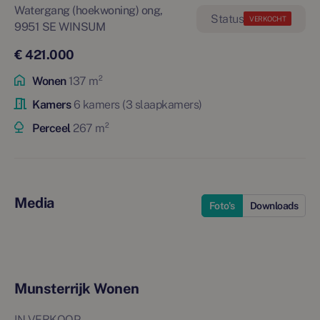
Watergang (hoekwoning) ong,
VERKOCHT
9951 SE WINSUM
€ 421.000
Wonen
137 m²
Kamers
6 kamers (3 slaapkamers)
Perceel
267 m²
Media
Foto's
Downloads
Munsterrijk Wonen
IN VERKOOP