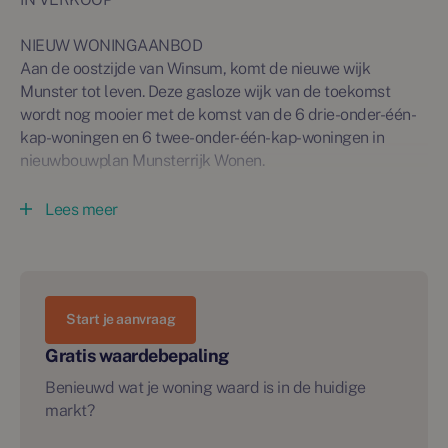
NIEUW WONINGAANBOD
Aan de oostzijde van Winsum, komt de nieuwe wijk
Munster tot leven. Deze gasloze wijk van de toekomst
wordt nog mooier met de komst van de 6 drie-onder-één-
kap-woningen en 6 twee-onder-één-kap-woningen in
nieuwbouwplan Munsterrijk Wonen.
Type Watergang (bouwnummers 1, 3, 4 en 6)
Lees meer
In fase 2 van Munsterrijk Wonen worden 4 hoekwoningen
gerealiseerd. De hoekwoningen zijn gelegen op ruime
percelen. Via de entree aan de zijgevel bereik je de lichte
woonkamer aan de voorzijde en de heerlijke leefkeuken
Start je aanvraag
aan de tuinzijde. In de hal treft u het toilet, de meterkast,
de trapopgang naar de verdieping en de trapkast. Hier
Gratis waardebepaling
bevindt zich tevens de warmtepomp. Iedere woning is
Benieuwd wat je woning waard is in de huidige
voorzien van een houten berging en een opstelplaats voor
markt?
de auto op eigen terrein. Op de verdieping bevinden zich 3
mooie slaapkamers waarvan de hoofdslaapkamer over de