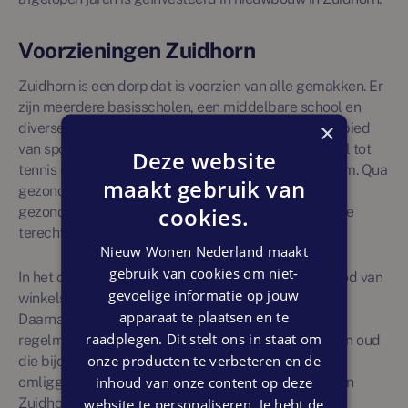
Voorzieningen Zuidhorn
Zuidhorn is een dorp dat is voorzien van alle gemakken. Er
zijn meerdere basisscholen, een middelbare school en
×
diverse kinderopvangmogelijkheden. Ook op het gebied
van sport en ontspanning zit je hier goed: van voetbal tot
Deze website
tennis en van een zwembad tot een cultureel centrum. Qua
maakt gebruik van
gezondheid is er ook een apotheek, een
cookies.
gezondheidscentrum en meerdere huisartsen waar je
terecht kunt.
Nieuw Wonen Nederland maakt
gebruik van cookies om niet-
In het centrum van Zuidhorn vind je een breed aanbod van
gevoelige informatie op jouw
winkels, supermarkten en gezellige horecazaken.
apparaat te plaatsen en te
Daarnaast is er wekelijks een markt en worden er
raadplegen. Dit stelt ons in staat om
regelmatig evenementen georganiseerd voor jong en oud
onze producten te verbeteren en de
die bijdragen aan de levendigheid van het dorp. De
inhoud van onze content op deze
omliggende natuurgebieden en wandelroutes maken
website te personaliseren. Je hebt de
Zuidhorn een ideale plek voor natuurliefhebbers en