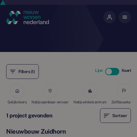
Lijst
Kaart
Filters (1)
Gelijkvloers
Nabij openbaar vervoer
Nabij winkelcentrum
Zelfbouwkavels
1 project gevonden
Sorteer
Nieuwbouw Zuidhorn