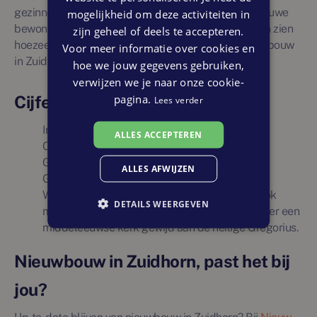
gezinnen die graag buiten zijn. De toestroom van nieuwe
mogelijkheid om deze activiteiten in
bewoners en de aantrekkelijkheid van het dorp laten zien
zijn geheel of deels te accepteren.
hoezeer de afgelopen jaren is geïnvesteerd in nieuwbouw
Voor meer informatie over cookies en
in Zuidhorn.
hoe we jouw gegevens gebruiken,
verwijzen we je naar onze cookie-
pagina.
Cijfers en feitjes Zuidhorn
Lees verder
Inwoneraantal: ongeveer 8.500
ALLES ACCEPTEREN
Oppervlakte: circa 22 km²
Gemiddelde woningwaarde: €395.000
ALLES AFWIJZEN
Grootste leeftijdsgroep: 35 – 55 jaar
Wist je dat Zuidhorn, naast veel nieuwbouw, ook
DETAILS WEERGEVEN
maar liefst 26 rijksmonumenten telt? Waaronder een
middeleeuwse kerk gewijd aan de heilige Gregorius.
Nieuwbouw in Zuidhorn, past het bij
jou?