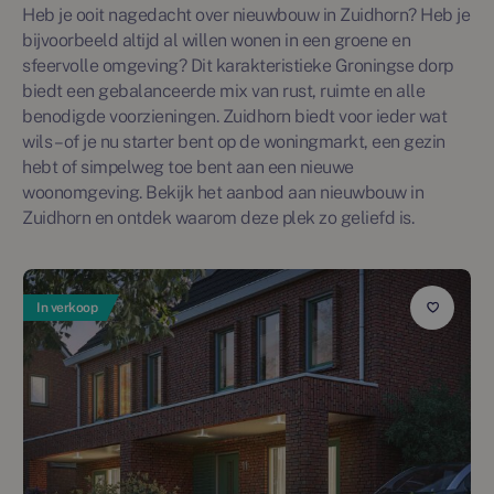
Heb je ooit nagedacht over nieuwbouw in Zuidhorn? Heb je
bijvoorbeeld altijd al willen wonen in een groene en
sfeervolle omgeving? Dit karakteristieke Groningse dorp
biedt een gebalanceerde mix van rust, ruimte en alle
benodigde voorzieningen. Zuidhorn biedt voor ieder wat
wils – of je nu starter bent op de woningmarkt, een gezin
hebt of simpelweg toe bent aan een nieuwe
woonomgeving. Bekijk het aanbod aan nieuwbouw in
Zuidhorn en ontdek waarom deze plek zo geliefd is.
In verkoop