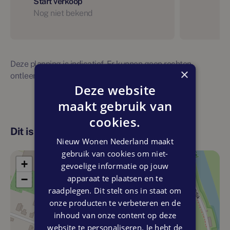
Start verkoop
Nog niet bekend
Deze planning is indicatief. Er kunnen geen rechten
×
ontleend worden aan bovenstaande planning
Deze website
maakt gebruik van
cookies.
Dit is de locatie
Nieuw Wonen Nederland maakt
gebruik van cookies om niet-
+
gevoelige informatie op jouw
apparaat te plaatsen en te
−
raadplegen. Dit stelt ons in staat om
onze producten te verbeteren en de
inhoud van onze content op deze
website te personaliseren. Je hebt de