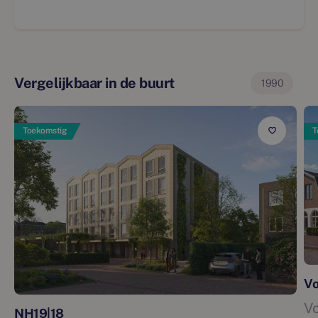
Vergelijkbaar in de buurt
1990
Toekomstig
T
Vo
Vo
NH19|18