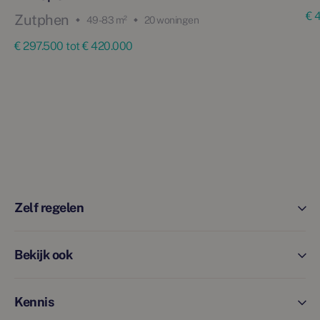
€ 
Zutphen
49 - 83 m²
20 woningen
€ 297.500 tot € 420.000
Zelf regelen
Bekijk ook
Kennis