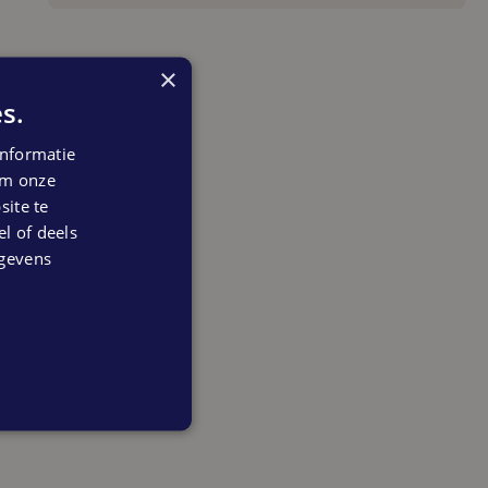
×
s.
nformatie
 om onze
ite te
el of deels
egevens