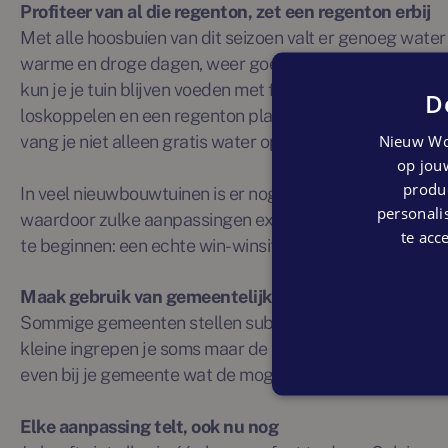
Profiteer van al die regenton, zet een regenton erbij
Met alle hoosbuien van dit seizoen valt er genoeg water 
warme en droge dagen, weer goed van pas komt. Door r
kun je je tuin blijven voeden met fris water, ook als het e
D
loskoppelen en een regenton plaatsen is zo gepiept: dat
Nieuw Wo
vang je niet alleen gratis water op, je betaalt ook nog e
op jouw
produc
In veel nieuwbouwtuinen is er nog volop ruimte om je tuin
personalis
waardoor zulke aanpassingen extra makkelijk te maken 
te acc
te beginnen: een echte win-winsituatie.
Maak gebruik van gemeentelijke subsidie
Sommige gemeenten stellen subsidie beschikbaar voor 
kleine ingrepen je soms maar de helft, of zelfs helemaal
even bij je gemeente wat de mogelijkheden zijn. Dat ka
Elke aanpassing telt, ook nu nog