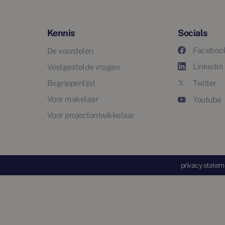
Kennis
Socials
Faceboo
De voordelen
Linkedin
Veelgestelde vragen
Begrippenlijst
Twitter
Voor makelaar
Youtube
Voor projectontwikkelaar
privacy statem