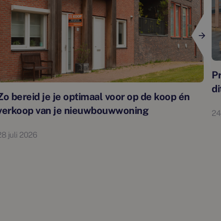
P
di
Zo bereid je je optimaal voor op de koop én
verkoop van je nieuwbouwwoning
24
28 juli 2026