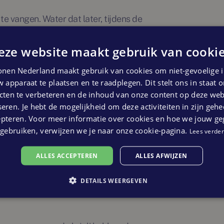
te vangen. Water dat later, tijdens de
egenwater op te vangen in een regenton
en tijdje droog blijft. De regenpijp
eze website maakt gebruik van cookie
 heb je in een middagje voor elkaar. Zo
nen Nederland maakt gebruik van cookies om niet-gevoelige i
ens minder rioolbelasting.
 apparaat te plaatsen en te raadplegen. Dit stelt ons in staat
ten te verbeteren en de inhoud van onze content op deze webs
 helemaal naar eigen inzicht in te richten,
eren. Je hebt de mogelijkheid om deze activiteiten in zijn gehe
zijn. Precies daarom is dit hét moment om
epteren. Voor meer informatie over cookies en hoe we jouw g
gebruiken, verwijzen we je naar onze cookie-pagina.
Lees verder
ALLES ACCEPTEREN
ALLES AFWIJZEN
groene aanpassingen aan je tuin. Zo kosten
 niets. Check dus vóór je aan de slag gaat
DETAILS WEERGEVEN
n zomaar wat geld schelen.