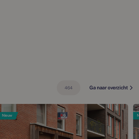
Ga naar overzicht
464
Nieuw
N