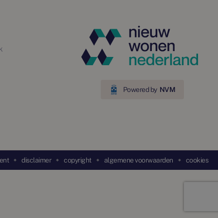
k
Powered by
NVM
ent
disclaimer
copyright
algemene voorwaarden
cookies