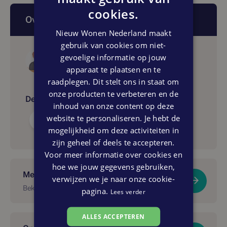
cookies.
Over dit artikel
Nieuw Wonen Nederland maakt
gebruik van cookies om niet-
Auteur
gevoelige informatie op jouw
Lamberink Nieuwbouwmakelaars
apparaat te plaatsen en te
raadplegen. Dit stelt ons in staat om
onze producten te verbeteren en de
Delen:
inhoud van onze content op deze
website te personaliseren. Je hebt de
mogelijkheid om deze activiteiten in
zijn geheel of deels te accepteren.
Voor meer informatie over cookies en
hoe we jouw gegevens gebruiken,
Meer over dit project?
verwijzen we je naar onze cookie-
Bekijk De Driehoek
pagina.
Lees verder
ALLES ACCEPTEREN