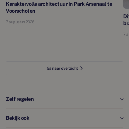
Karaktervolle architectuur in Park Arsenaal te
Voorschoten
Di
7 augustus 2026
br
7 a
Ga naar overzicht
Zelf regelen
Bekijk ook