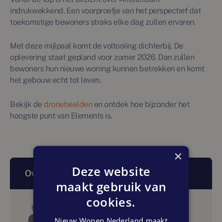
indrukwekkend. Een voorproefje van het perspectief dat
toekomstige bewoners straks elke dag zullen ervaren.
Met deze mijlpaal komt de voltooiing dichterbij. De
oplevering staat gepland voor zomer 2026. Dan zullen
bewoners hun nieuwe woning kunnen betrekken en komt
het gebouw echt tot leven.
Bekijk de
dronebeelden
en ontdek hoe bijzonder het
hoogste punt van Elements is.
×
Deze website
Over dit artikel
maakt gebruik van
cookies.
Auteur
Nieuw Wonen Nederland
Nieuw Wonen Nederland maakt