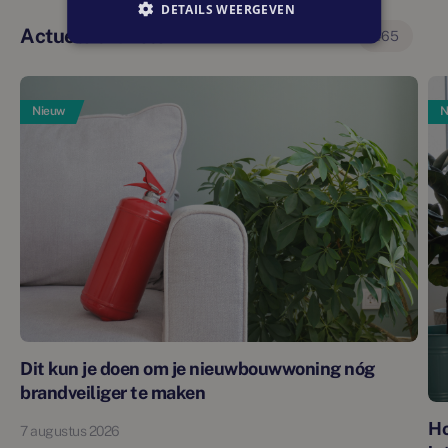
DETAILS WEERGEVEN
Actuele artikelen
465
Nieuw
N
Dit kun je doen om je nieuwbouwwoning nóg
brandveiliger te maken
Ho
7 augustus 2026