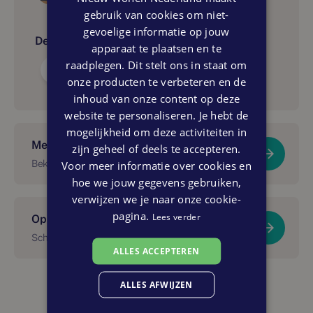
gebruik van cookies om niet-
gevoelige informatie op jouw
Delen:
apparaat te plaatsen en te
raadplegen. Dit stelt ons in staat om
onze producten te verbeteren en de
inhoud van onze content op deze
website te personaliseren. Je hebt de
mogelijkheid om deze activiteiten in
Meer over dit project?
zijn geheel of deels te accepteren.
Voor meer informatie over cookies en
Bekijk Elements
hoe we jouw gegevens gebruiken,
verwijzen we je naar onze cookie-
pagina.
Lees verder
Op de hoogte blijven van dit project?
Schrijf je in voor onze nieuwsbrief.
ALLES ACCEPTEREN
ALLES AFWIJZEN