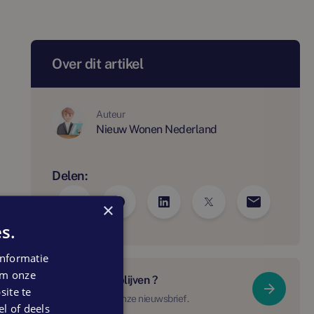
Over dit artikel
Auteur
Nieuw Wonen Nederland
Delen:
×
s.
nformatie
 om onze
Op de hoogte blijven ?
ite te
Schrijf je in voor onze nieuwsbrief.
el of deels