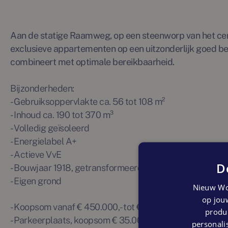
Aan de statige Raamweg, op een steenworp van het ce
exclusieve appartementen op een uitzonderlijk goed bere
combineert met optimale bereikbaarheid.
Bijzonderheden:
- Gebruiksoppervlakte ca. 56 tot 108 m²
- Inhoud ca. 190 tot 370 m³
- Volledig geïsoleerd
- Energielabel A+
- Actieve VvE
D
- Bouwjaar 1918, getransformeerd in 2026
- Eigen grond
Nieuw Wo
op jouw
- Koopsom vanaf € 450.000,- tot € 800.000,- k.k.
produc
- Parkeerplaats, koopsom € 35.000,- k.k.
personalis