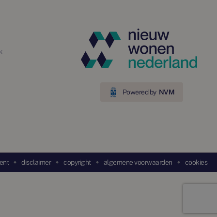
k
Powered by
NVM
ent
disclaimer
copyright
algemene voorwaarden
cookies