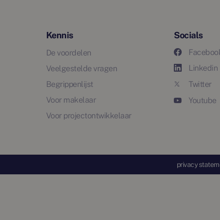
Kennis
Socials
Faceboo
De voordelen
Linkedin
Veelgestelde vragen
Begrippenlijst
Twitter
Voor makelaar
Youtube
Voor projectontwikkelaar
privacy statem