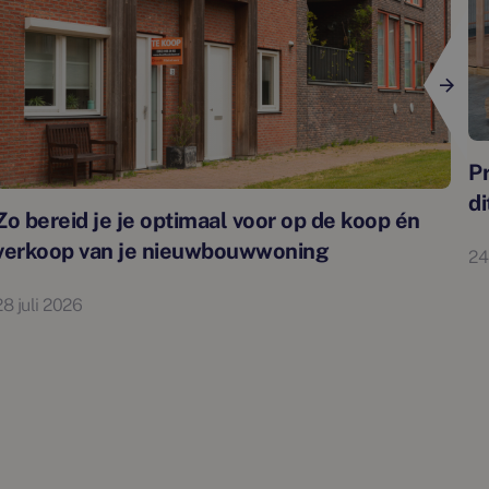
P
di
Zo bereid je je optimaal voor op de koop én
verkoop van je nieuwbouwwoning
24
28 juli 2026