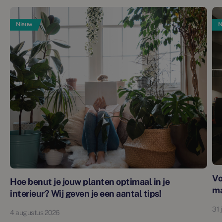
Nieuw
N
Vo
Hoe benut je jouw planten optimaal in je
m
interieur? Wij geven je een aantal tips!
31 
4 augustus 2026