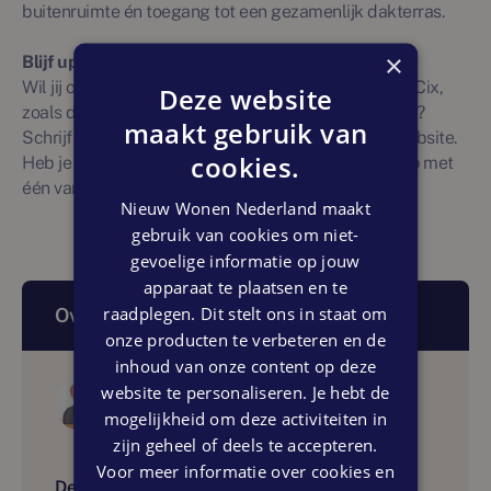
buitenruimte én toegang tot een gezamenlijk dakterras.
×
Blijf up-
to-date
Wil jij op de hoogte blijven van de ontwikkelingen in Cix,
Deze website
zoals de start verkoop datum en (indicatieve) prijzen?
maakt gebruik van
Schrijf je dan in voor de nieuwsbrief op de projectwebsite.
cookies.
Heb je op voorhand al vragen? Neem dan contact op met
één van de verkopend makelaars.
Nieuw Wonen Nederland maakt
gebruik van cookies om niet-
gevoelige informatie op jouw
apparaat te plaatsen en te
raadplegen. Dit stelt ons in staat om
Over dit artikel
onze producten te verbeteren en de
inhoud van onze content op deze
website te personaliseren. Je hebt de
Auteur
Nieuw Wonen Nederland
mogelijkheid om deze activiteiten in
zijn geheel of deels te accepteren.
Voor meer informatie over cookies en
Delen: